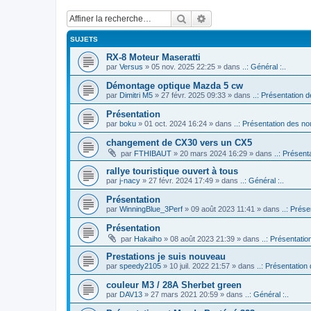
Rechercher
Recherche avancée
SUJETS
RX-8 Moteur Maseratti
par
Versus
» 05 nov. 2025 22:25 » dans
..: Général :..
Démontage optique Mazda 5 cw
par
Dimitri M5
» 27 févr. 2025 09:33 » dans
..: Présentation d
Présentation
par
boku
» 01 oct. 2024 16:24 » dans
..: Présentation des no
changement de CX30 vers un CX5
par
FTHIBAUT
» 20 mars 2024 16:29 » dans
..: Présent
rallye touristique ouvert à tous
par
j-nacy
» 27 févr. 2024 17:49 » dans
..: Général :..
Présentation
par
WinningBlue_3Perf
» 09 août 2023 11:41 » dans
..: Prése
Présentation
par
Hakaiho
» 08 août 2023 21:39 » dans
..: Présentatio
Prestations je suis nouveau
par
speedy2105
» 10 juil. 2022 21:57 » dans
..: Présentation
couleur M3 / 28A Sherbet green
par
DAV13
» 27 mars 2021 20:59 » dans
..: Général :..