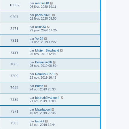
par
martine18
10002
06 févr. 2020 19:11
par
paolo59610
9207
02 févr. 2020 09:50
par
celtic33
8471
29 janv. 2020 14:25
par
Yo-24
7311
01 déc. 2019 17:22
par
Mister_Slowhand
7229
25 nov. 2019 12:19
par
Benjaminj26
7005
25 nov. 2019 08:59
par
Ramius59270
7309
23 nov. 2019 16:43
par
Butch
7944
24 oct. 2019 23:33
par
bbtfred@yahoo.fr
7285
21 oct. 2019 09:09
par
Mazdacool
7371
15 oct. 2019 22:45
par
bepilot
7583
12 oct. 2019 12:44