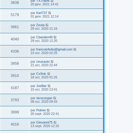
par
TXTravis
3838
20 janv. 2021 14:41
par
Karl737
5179
01 janv. 2021 12:14
par
Zeuta
3961
29 oct. 2020 21:16
par
Cbastien49
4040
29 oct. 2020 12:20
par
francoisfedsi@gmail.com
4336
23 oct. 2020 02:25
par
zeusauto
3958
21 oct. 2020 22:44
par
Cx5nic
3910
18 oct. 2020 01:25
par
JoeBar
4187
15 oct. 2020 13:41
par
nicocorgan
3793
08 oct. 2020 09:43
par
Polmio
3999
20 sept. 2020 22:41
par
Giovanni75
4016
13 sept. 2020 12:32