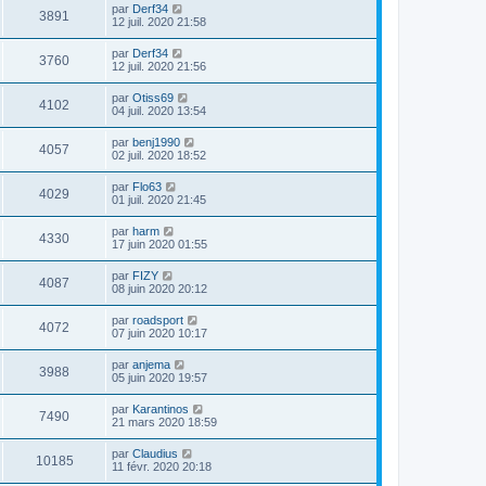
par
Derf34
3891
12 juil. 2020 21:58
par
Derf34
3760
12 juil. 2020 21:56
par
Otiss69
4102
04 juil. 2020 13:54
par
benj1990
4057
02 juil. 2020 18:52
par
Flo63
4029
01 juil. 2020 21:45
par
harm
4330
17 juin 2020 01:55
par
FIZY
4087
08 juin 2020 20:12
par
roadsport
4072
07 juin 2020 10:17
par
anjema
3988
05 juin 2020 19:57
par
Karantinos
7490
21 mars 2020 18:59
par
Claudius
10185
11 févr. 2020 20:18