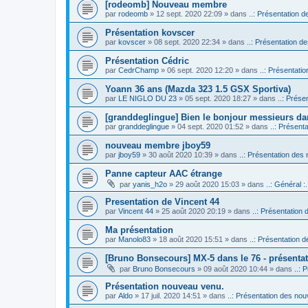
[rodeomb] Nouveau membre
par
rodeomb
» 12 sept. 2020 22:09 » dans
..: Présentation d
Présentation kovscer
par
kovscer
» 08 sept. 2020 22:34 » dans
..: Présentation de
Présentation Cédric
par
CedrChamp
» 06 sept. 2020 12:20 » dans
..: Présentatio
Yoann 36 ans (Mazda 323 1.5 GSX Sportiva)
par
LE NIGLO DU 23
» 05 sept. 2020 18:27 » dans
..: Prése
[granddeglingue] Bien le bonjour messieurs d
par
granddeglingue
» 04 sept. 2020 01:52 » dans
..: Présent
nouveau membre jboy59
par
jboy59
» 30 août 2020 10:39 » dans
..: Présentation des 
Panne capteur AAC étrange
par
yanis_h2o
» 29 août 2020 15:03 » dans
..: Général :.
Presentation de Vincent 44
par
Vincent 44
» 25 août 2020 20:19 » dans
..: Présentation 
Ma présentation
par
Manolo83
» 18 août 2020 15:51 » dans
..: Présentation d
[Bruno Bonsecours] MX-5 dans le 76 - présenta
par
Bruno Bonsecours
» 09 août 2020 10:44 » dans
..: 
Présentation nouveau venu.
par
Aldo
» 17 juil. 2020 14:51 » dans
..: Présentation des nouv