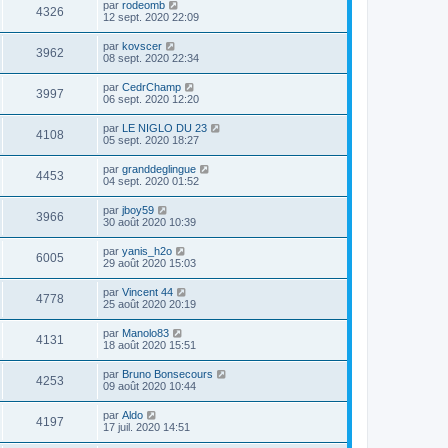
par
rodeomb
4326
12 sept. 2020 22:09
par
kovscer
3962
08 sept. 2020 22:34
par
CedrChamp
3997
06 sept. 2020 12:20
par
LE NIGLO DU 23
4108
05 sept. 2020 18:27
par
granddeglingue
4453
04 sept. 2020 01:52
par
jboy59
3966
30 août 2020 10:39
par
yanis_h2o
6005
29 août 2020 15:03
par
Vincent 44
4778
25 août 2020 20:19
par
Manolo83
4131
18 août 2020 15:51
par
Bruno Bonsecours
4253
09 août 2020 10:44
par
Aldo
4197
17 juil. 2020 14:51