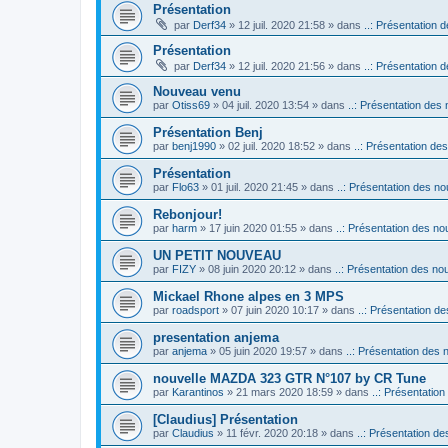
Présentation
par
Derf34
» 12 juil. 2020 21:58 » dans
..: Présentation d
Présentation
par
Derf34
» 12 juil. 2020 21:56 » dans
..: Présentation d
Nouveau venu
par
Otiss69
» 04 juil. 2020 13:54 » dans
..: Présentation des 
Présentation Benj
par
benj1990
» 02 juil. 2020 18:52 » dans
..: Présentation des
Présentation
par
Flo63
» 01 juil. 2020 21:45 » dans
..: Présentation des no
Rebonjour!
par
harm
» 17 juin 2020 01:55 » dans
..: Présentation des nou
UN PETIT NOUVEAU
par
FIZY
» 08 juin 2020 20:12 » dans
..: Présentation des nou
Mickael Rhone alpes en 3 MPS
par
roadsport
» 07 juin 2020 10:17 » dans
..: Présentation de
presentation anjema
par
anjema
» 05 juin 2020 19:57 » dans
..: Présentation des 
nouvelle MAZDA 323 GTR N°107 by CR Tune
par
Karantinos
» 21 mars 2020 18:59 » dans
..: Présentation
[Claudius] Présentation
par
Claudius
» 11 févr. 2020 20:18 » dans
..: Présentation de