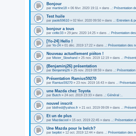
Bonjour
par
martine18
» 06 févr. 2020 19:11 » dans
..: Présentation d
Test huile
par
paolo59610
» 02 févr. 2020 09:50 » dans
..: Entretien & p
bonjour a tous
par
celtic33
» 29 janv. 2020 14:25 » dans
..: Présentation des
[Yo-24] Hello !
par
Yo-24
» 01 déc. 2019 17:22 » dans
..: Présentation des n
Nouveau actuellement piéton !
par
Mister_Slowhand
» 25 nov. 2019 12:19 » dans
..: Présen
(Benjaminj26) présentation
par
Benjaminj26
» 25 nov. 2019 08:59 » dans
..: Présentation
Présentation Ramius59270
par
Ramius59270
» 23 nov. 2019 16:43 » dans
..: Présentati
une Mazda chez Toyota
par
Butch
» 24 oct. 2019 23:33 » dans
..: Général :..
nouvel inscrit
par
bbtfred@yahoo.fr
» 21 oct. 2019 09:09 » dans
..: Présen
Et un de plus
par
Mazdacool
» 15 oct. 2019 22:45 » dans
..: Présentation 
Une Mazda pour le belch?
par
bepilot
» 12 oct. 2019 12:44 » dans
..: Présentation des n