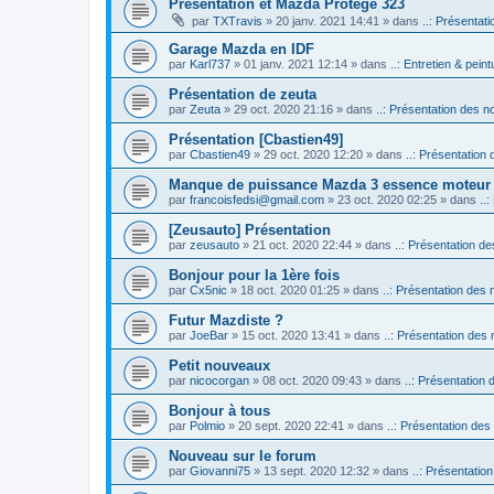
Présentation et Mazda Protégé 323
par
TXTravis
» 20 janv. 2021 14:41 » dans
..: Présentati
Garage Mazda en IDF
par
Karl737
» 01 janv. 2021 12:14 » dans
..: Entretien & peintu
Présentation de zeuta
par
Zeuta
» 29 oct. 2020 21:16 » dans
..: Présentation des no
Présentation [Cbastien49]
par
Cbastien49
» 29 oct. 2020 12:20 » dans
..: Présentation 
Manque de puissance Mazda 3 essence moteur
par
francoisfedsi@gmail.com
» 23 oct. 2020 02:25 » dans
..
[Zeusauto] Présentation
par
zeusauto
» 21 oct. 2020 22:44 » dans
..: Présentation de
Bonjour pour la 1ère fois
par
Cx5nic
» 18 oct. 2020 01:25 » dans
..: Présentation des 
Futur Mazdiste ?
par
JoeBar
» 15 oct. 2020 13:41 » dans
..: Présentation des 
Petit nouveaux
par
nicocorgan
» 08 oct. 2020 09:43 » dans
..: Présentation 
Bonjour à tous
par
Polmio
» 20 sept. 2020 22:41 » dans
..: Présentation des
Nouveau sur le forum
par
Giovanni75
» 13 sept. 2020 12:32 » dans
..: Présentatio