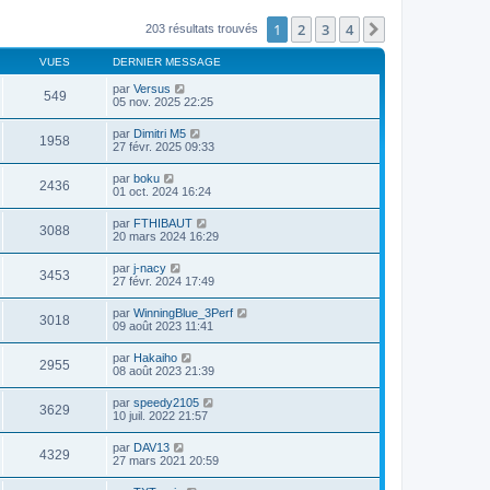
1
2
3
4
Suivante
203 résultats trouvés
VUES
DERNIER MESSAGE
par
Versus
549
05 nov. 2025 22:25
par
Dimitri M5
1958
27 févr. 2025 09:33
par
boku
2436
01 oct. 2024 16:24
par
FTHIBAUT
3088
20 mars 2024 16:29
par
j-nacy
3453
27 févr. 2024 17:49
par
WinningBlue_3Perf
3018
09 août 2023 11:41
par
Hakaiho
2955
08 août 2023 21:39
par
speedy2105
3629
10 juil. 2022 21:57
par
DAV13
4329
27 mars 2021 20:59