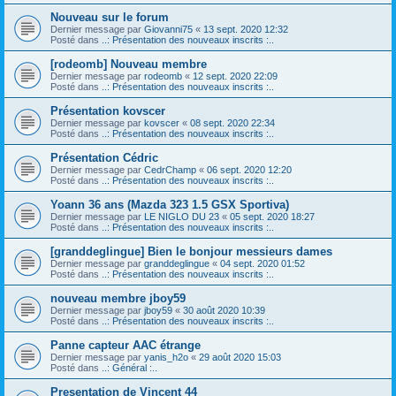
Nouveau sur le forum
Dernier message par
Giovanni75
«
13 sept. 2020 12:32
Posté dans
..: Présentation des nouveaux inscrits :..
[rodeomb] Nouveau membre
Dernier message par
rodeomb
«
12 sept. 2020 22:09
Posté dans
..: Présentation des nouveaux inscrits :..
Présentation kovscer
Dernier message par
kovscer
«
08 sept. 2020 22:34
Posté dans
..: Présentation des nouveaux inscrits :..
Présentation Cédric
Dernier message par
CedrChamp
«
06 sept. 2020 12:20
Posté dans
..: Présentation des nouveaux inscrits :..
Yoann 36 ans (Mazda 323 1.5 GSX Sportiva)
Dernier message par
LE NIGLO DU 23
«
05 sept. 2020 18:27
Posté dans
..: Présentation des nouveaux inscrits :..
[granddeglingue] Bien le bonjour messieurs dames
Dernier message par
granddeglingue
«
04 sept. 2020 01:52
Posté dans
..: Présentation des nouveaux inscrits :..
nouveau membre jboy59
Dernier message par
jboy59
«
30 août 2020 10:39
Posté dans
..: Présentation des nouveaux inscrits :..
Panne capteur AAC étrange
Dernier message par
yanis_h2o
«
29 août 2020 15:03
Posté dans
..: Général :..
Presentation de Vincent 44