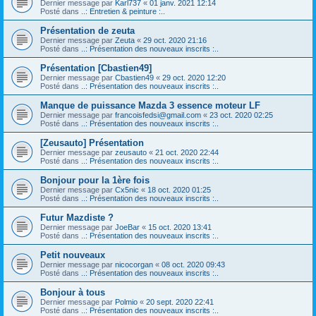
Dernier message par
Karl737
«
01 janv. 2021 12:14
Posté dans
..: Entretien & peinture :..
Présentation de zeuta
Dernier message par
Zeuta
«
29 oct. 2020 21:16
Posté dans
..: Présentation des nouveaux inscrits :..
Présentation [Cbastien49]
Dernier message par
Cbastien49
«
29 oct. 2020 12:20
Posté dans
..: Présentation des nouveaux inscrits :..
Manque de puissance Mazda 3 essence moteur LF
Dernier message par
francoisfedsi@gmail.com
«
23 oct. 2020 02:25
Posté dans
..: Présentation des nouveaux inscrits :..
[Zeusauto] Présentation
Dernier message par
zeusauto
«
21 oct. 2020 22:44
Posté dans
..: Présentation des nouveaux inscrits :..
Bonjour pour la 1ère fois
Dernier message par
Cx5nic
«
18 oct. 2020 01:25
Posté dans
..: Présentation des nouveaux inscrits :..
Futur Mazdiste ?
Dernier message par
JoeBar
«
15 oct. 2020 13:41
Posté dans
..: Présentation des nouveaux inscrits :..
Petit nouveaux
Dernier message par
nicocorgan
«
08 oct. 2020 09:43
Posté dans
..: Présentation des nouveaux inscrits :..
Bonjour à tous
Dernier message par
Polmio
«
20 sept. 2020 22:41
Posté dans
..: Présentation des nouveaux inscrits :..