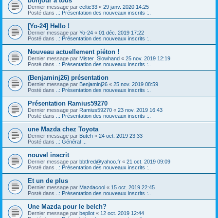
bonjour a tous
Dernier message par
celtic33
«
29 janv. 2020 14:25
Posté dans
..: Présentation des nouveaux inscrits :..
[Yo-24] Hello !
Dernier message par
Yo-24
«
01 déc. 2019 17:22
Posté dans
..: Présentation des nouveaux inscrits :..
Nouveau actuellement piéton !
Dernier message par
Mister_Slowhand
«
25 nov. 2019 12:19
Posté dans
..: Présentation des nouveaux inscrits :..
(Benjaminj26) présentation
Dernier message par
Benjaminj26
«
25 nov. 2019 08:59
Posté dans
..: Présentation des nouveaux inscrits :..
Présentation Ramius59270
Dernier message par
Ramius59270
«
23 nov. 2019 16:43
Posté dans
..: Présentation des nouveaux inscrits :..
une Mazda chez Toyota
Dernier message par
Butch
«
24 oct. 2019 23:33
Posté dans
..: Général :..
nouvel inscrit
Dernier message par
bbtfred@yahoo.fr
«
21 oct. 2019 09:09
Posté dans
..: Présentation des nouveaux inscrits :..
Et un de plus
Dernier message par
Mazdacool
«
15 oct. 2019 22:45
Posté dans
..: Présentation des nouveaux inscrits :..
Une Mazda pour le belch?
Dernier message par
bepilot
«
12 oct. 2019 12:44