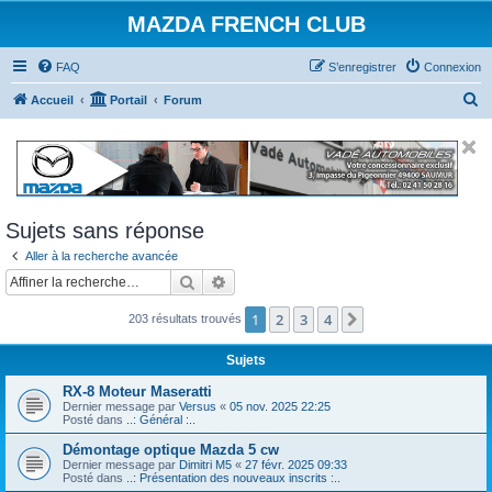
MAZDA FRENCH CLUB
FAQ
S’enregistrer
Connexion
R
Accueil
Portail
Forum
e
c
h
e
Sujets sans réponse
r
Aller à la recherche avancée
c
Rechercher
Recherche avancée
h
e
1
2
3
4
Suivante
203 résultats trouvés
r
Sujets
RX-8 Moteur Maseratti
Dernier message par
Versus
«
05 nov. 2025 22:25
Posté dans
..: Général :..
Démontage optique Mazda 5 cw
Dernier message par
Dimitri M5
«
27 févr. 2025 09:33
Posté dans
..: Présentation des nouveaux inscrits :..