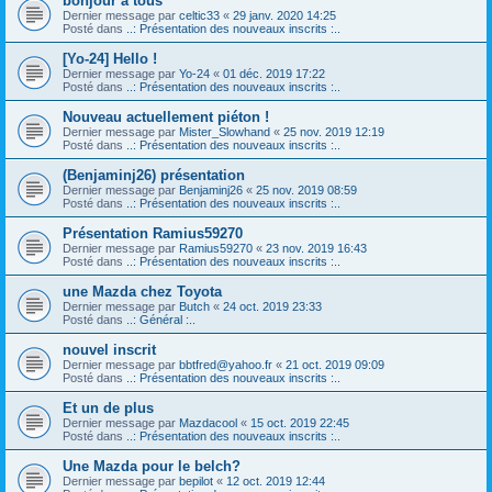
bonjour a tous
Dernier message par
celtic33
«
29 janv. 2020 14:25
Posté dans
..: Présentation des nouveaux inscrits :..
[Yo-24] Hello !
Dernier message par
Yo-24
«
01 déc. 2019 17:22
Posté dans
..: Présentation des nouveaux inscrits :..
Nouveau actuellement piéton !
Dernier message par
Mister_Slowhand
«
25 nov. 2019 12:19
Posté dans
..: Présentation des nouveaux inscrits :..
(Benjaminj26) présentation
Dernier message par
Benjaminj26
«
25 nov. 2019 08:59
Posté dans
..: Présentation des nouveaux inscrits :..
Présentation Ramius59270
Dernier message par
Ramius59270
«
23 nov. 2019 16:43
Posté dans
..: Présentation des nouveaux inscrits :..
une Mazda chez Toyota
Dernier message par
Butch
«
24 oct. 2019 23:33
Posté dans
..: Général :..
nouvel inscrit
Dernier message par
bbtfred@yahoo.fr
«
21 oct. 2019 09:09
Posté dans
..: Présentation des nouveaux inscrits :..
Et un de plus
Dernier message par
Mazdacool
«
15 oct. 2019 22:45
Posté dans
..: Présentation des nouveaux inscrits :..
Une Mazda pour le belch?
Dernier message par
bepilot
«
12 oct. 2019 12:44