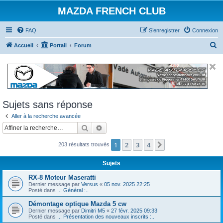
MAZDA FRENCH CLUB
FAQ
S’enregistrer
Connexion
R
Accueil
Portail
Forum
e
c
h
e
Sujets sans réponse
r
Aller à la recherche avancée
c
Rechercher
Recherche avancée
h
e
1
2
3
4
Suivante
203 résultats trouvés
r
Sujets
RX-8 Moteur Maseratti
Dernier message par
Versus
«
05 nov. 2025 22:25
Posté dans
..: Général :..
Démontage optique Mazda 5 cw
Dernier message par
Dimitri M5
«
27 févr. 2025 09:33
Posté dans
..: Présentation des nouveaux inscrits :..