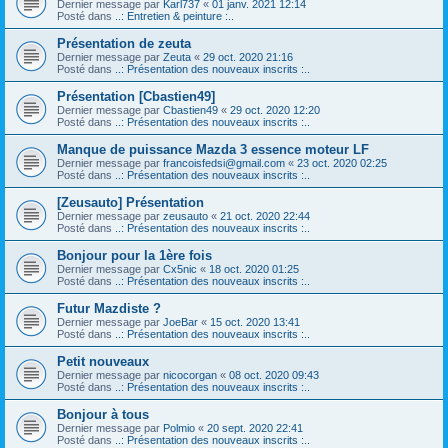
Dernier message par
Karl737
«
01 janv. 2021 12:14
Posté dans
..: Entretien & peinture :..
Présentation de zeuta
Dernier message par
Zeuta
«
29 oct. 2020 21:16
Posté dans
..: Présentation des nouveaux inscrits :..
Présentation [Cbastien49]
Dernier message par
Cbastien49
«
29 oct. 2020 12:20
Posté dans
..: Présentation des nouveaux inscrits :..
Manque de puissance Mazda 3 essence moteur LF
Dernier message par
francoisfedsi@gmail.com
«
23 oct. 2020 02:25
Posté dans
..: Présentation des nouveaux inscrits :..
[Zeusauto] Présentation
Dernier message par
zeusauto
«
21 oct. 2020 22:44
Posté dans
..: Présentation des nouveaux inscrits :..
Bonjour pour la 1ère fois
Dernier message par
Cx5nic
«
18 oct. 2020 01:25
Posté dans
..: Présentation des nouveaux inscrits :..
Futur Mazdiste ?
Dernier message par
JoeBar
«
15 oct. 2020 13:41
Posté dans
..: Présentation des nouveaux inscrits :..
Petit nouveaux
Dernier message par
nicocorgan
«
08 oct. 2020 09:43
Posté dans
..: Présentation des nouveaux inscrits :..
Bonjour à tous
Dernier message par
Polmio
«
20 sept. 2020 22:41
Posté dans
..: Présentation des nouveaux inscrits :..