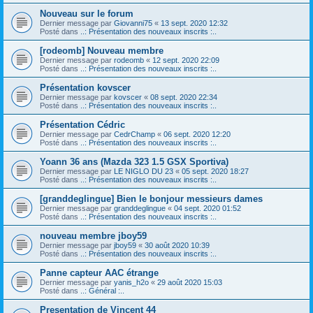
Nouveau sur le forum
Dernier message par
Giovanni75
«
13 sept. 2020 12:32
Posté dans
..: Présentation des nouveaux inscrits :..
[rodeomb] Nouveau membre
Dernier message par
rodeomb
«
12 sept. 2020 22:09
Posté dans
..: Présentation des nouveaux inscrits :..
Présentation kovscer
Dernier message par
kovscer
«
08 sept. 2020 22:34
Posté dans
..: Présentation des nouveaux inscrits :..
Présentation Cédric
Dernier message par
CedrChamp
«
06 sept. 2020 12:20
Posté dans
..: Présentation des nouveaux inscrits :..
Yoann 36 ans (Mazda 323 1.5 GSX Sportiva)
Dernier message par
LE NIGLO DU 23
«
05 sept. 2020 18:27
Posté dans
..: Présentation des nouveaux inscrits :..
[granddeglingue] Bien le bonjour messieurs dames
Dernier message par
granddeglingue
«
04 sept. 2020 01:52
Posté dans
..: Présentation des nouveaux inscrits :..
nouveau membre jboy59
Dernier message par
jboy59
«
30 août 2020 10:39
Posté dans
..: Présentation des nouveaux inscrits :..
Panne capteur AAC étrange
Dernier message par
yanis_h2o
«
29 août 2020 15:03
Posté dans
..: Général :..
Presentation de Vincent 44