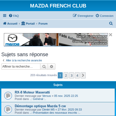
MAZDA FRENCH CLUB
FAQ
S’enregistrer
Connexion
R
Accueil
Portail
Forum
e
c
h
e
Sujets sans réponse
r
Aller à la recherche avancée
c
Rechercher
Recherche avancée
h
e
1
2
3
4
Suivante
203 résultats trouvés
r
Sujets
RX-8 Moteur Maseratti
Dernier message par
Versus
«
05 nov. 2025 22:25
Posté dans
..: Général :..
Démontage optique Mazda 5 cw
Dernier message par
Dimitri M5
«
27 févr. 2025 09:33
Posté dans
..: Présentation des nouveaux inscrits :..