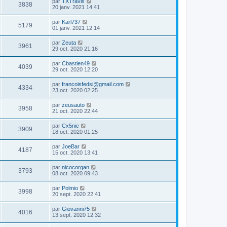
par
TXTravis
3838
20 janv. 2021 14:41
par
Karl737
5179
01 janv. 2021 12:14
par
Zeuta
3961
29 oct. 2020 21:16
par
Cbastien49
4039
29 oct. 2020 12:20
par
francoisfedsi@gmail.com
4334
23 oct. 2020 02:25
par
zeusauto
3958
21 oct. 2020 22:44
par
Cx5nic
3909
18 oct. 2020 01:25
par
JoeBar
4187
15 oct. 2020 13:41
par
nicocorgan
3793
08 oct. 2020 09:43
par
Polmio
3998
20 sept. 2020 22:41
par
Giovanni75
4016
13 sept. 2020 12:32