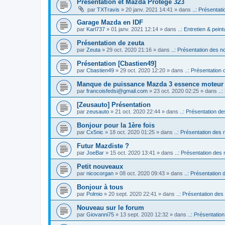
Présentation et Mazda Protégé 323
par
TXTravis
» 20 janv. 2021 14:41 » dans
..: Présentati
Garage Mazda en IDF
par
Karl737
» 01 janv. 2021 12:14 » dans
..: Entretien & peintu
Présentation de zeuta
par
Zeuta
» 29 oct. 2020 21:16 » dans
..: Présentation des no
Présentation [Cbastien49]
par
Cbastien49
» 29 oct. 2020 12:20 » dans
..: Présentation 
Manque de puissance Mazda 3 essence moteur
par
francoisfedsi@gmail.com
» 23 oct. 2020 02:25 » dans
..
[Zeusauto] Présentation
par
zeusauto
» 21 oct. 2020 22:44 » dans
..: Présentation de
Bonjour pour la 1ère fois
par
Cx5nic
» 18 oct. 2020 01:25 » dans
..: Présentation des 
Futur Mazdiste ?
par
JoeBar
» 15 oct. 2020 13:41 » dans
..: Présentation des 
Petit nouveaux
par
nicocorgan
» 08 oct. 2020 09:43 » dans
..: Présentation 
Bonjour à tous
par
Polmio
» 20 sept. 2020 22:41 » dans
..: Présentation des
Nouveau sur le forum
par
Giovanni75
» 13 sept. 2020 12:32 » dans
..: Présentatio