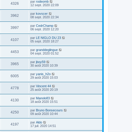
par
rodeomb
4326
12 sept. 2020 22:09
par
kovscer
3962
08 sept. 2020 22:34
par
CedrChamp
3997
06 sept. 2020 12:20
par
LE NIGLO DU 23
4107
05 sept. 2020 18:27
par
granddeglingue
4453
04 sept. 2020 01:52
par
jboy59
3965
30 août 2020 10:39
par
yanis_h2o
6005
29 août 2020 15:03
par
Vincent 44
4778
25 août 2020 20:19
par
Manolo83
4130
18 août 2020 15:51
par
Bruno Bonsecours
4250
09 août 2020 10:44
par
Aldo
4197
17 juil. 2020 14:51