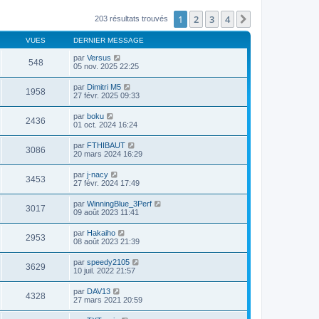
1
2
3
4
Suivante
203 résultats trouvés
VUES
DERNIER MESSAGE
par
Versus
548
05 nov. 2025 22:25
par
Dimitri M5
1958
27 févr. 2025 09:33
par
boku
2436
01 oct. 2024 16:24
par
FTHIBAUT
3086
20 mars 2024 16:29
par
j-nacy
3453
27 févr. 2024 17:49
par
WinningBlue_3Perf
3017
09 août 2023 11:41
par
Hakaiho
2953
08 août 2023 21:39
par
speedy2105
3629
10 juil. 2022 21:57
par
DAV13
4328
27 mars 2021 20:59