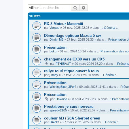
Rechercher
Recherche avancée
SUJETS
RX-8 Moteur Maseratti
par
Versus
» 05 nov. 2025 22:25 » dans
..: Général :..
Démontage optique Mazda 5 cw
par
Dimitri M5
» 27 févr. 2025 09:33 » dans
..: Présentation d
Présentation
par
boku
» 01 oct. 2024 16:24 » dans
..: Présentation des no
changement de CX30 vers un CX5
par
FTHIBAUT
» 20 mars 2024 16:29 » dans
..: Présent
rallye touristique ouvert à tous
par
j-nacy
» 27 févr. 2024 17:49 » dans
..: Général :..
Présentation
par
WinningBlue_3Perf
» 09 août 2023 11:41 » dans
..: Prése
Présentation
par
Hakaiho
» 08 août 2023 21:39 » dans
..: Présentatio
Prestations je suis nouveau
par
speedy2105
» 10 juil. 2022 21:57 » dans
..: Présentation
couleur M3 / 28A Sherbet green
par
DAV13
» 27 mars 2021 20:59 » dans
..: Général :..