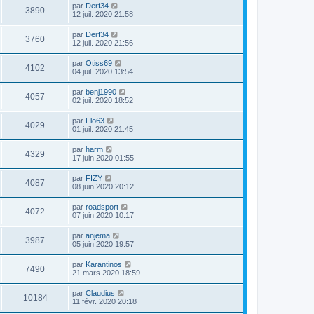
par
Derf34
3890
12 juil. 2020 21:58
par
Derf34
3760
12 juil. 2020 21:56
par
Otiss69
4102
04 juil. 2020 13:54
par
benj1990
4057
02 juil. 2020 18:52
par
Flo63
4029
01 juil. 2020 21:45
par
harm
4329
17 juin 2020 01:55
par
FIZY
4087
08 juin 2020 20:12
par
roadsport
4072
07 juin 2020 10:17
par
anjema
3987
05 juin 2020 19:57
par
Karantinos
7490
21 mars 2020 18:59
par
Claudius
10184
11 févr. 2020 20:18