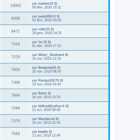
par
martine18
10002
06 févr. 2020 19:11
par
paolo59610
9206
02 févr. 2020 09:50
par
celtic33
8471
29 janv. 2020 14:25
par
Yo-24
7310
01 déc. 2019 17:22
par
Mister_Slowhand
7229
25 nov. 2019 12:19
par
Benjaminj26
7005
25 nov. 2019 08:59
par
Ramius59270
7309
23 nov. 2019 16:43
par
Butch
7944
24 oct. 2019 23:33
par
bbtfred@yahoo.fr
7284
21 oct. 2019 09:09
par
Mazdacool
7370
15 oct. 2019 22:45
par
bepilot
7583
12 oct. 2019 12:44