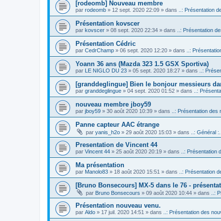
[rodeomb] Nouveau membre
par
rodeomb
» 12 sept. 2020 22:09 » dans
..: Présentation d
Présentation kovscer
par
kovscer
» 08 sept. 2020 22:34 » dans
..: Présentation de
Présentation Cédric
par
CedrChamp
» 06 sept. 2020 12:20 » dans
..: Présentatio
Yoann 36 ans (Mazda 323 1.5 GSX Sportiva)
par
LE NIGLO DU 23
» 05 sept. 2020 18:27 » dans
..: Prése
[granddeglingue] Bien le bonjour messieurs d
par
granddeglingue
» 04 sept. 2020 01:52 » dans
..: Présent
nouveau membre jboy59
par
jboy59
» 30 août 2020 10:39 » dans
..: Présentation des 
Panne capteur AAC étrange
par
yanis_h2o
» 29 août 2020 15:03 » dans
..: Général :.
Presentation de Vincent 44
par
Vincent 44
» 25 août 2020 20:19 » dans
..: Présentation 
Ma présentation
par
Manolo83
» 18 août 2020 15:51 » dans
..: Présentation d
[Bruno Bonsecours] MX-5 dans le 76 - présenta
par
Bruno Bonsecours
» 09 août 2020 10:44 » dans
..: 
Présentation nouveau venu.
par
Aldo
» 17 juil. 2020 14:51 » dans
..: Présentation des nouv