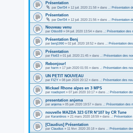
Présentation
par
Derf34
» 12 juil. 2020 21:58 » dans
..: Présentation d
Présentation
par
Derf34
» 12 juil. 2020 21:56 » dans
..: Présentation d
Nouveau venu
par
Otiss69
» 04 juil. 2020 13:54 » dans
..: Présentation des 
Présentation Benj
par
benj1990
» 02 juil. 2020 18:52 » dans
..: Présentation des
Présentation
par
Flo63
» 01 juil. 2020 21:45 » dans
..: Présentation des no
Rebonjour!
par
harm
» 17 juin 2020 01:55 » dans
..: Présentation des nou
UN PETIT NOUVEAU
par
FIZY
» 08 juin 2020 20:12 » dans
..: Présentation des nou
Mickael Rhone alpes en 3 MPS
par
roadsport
» 07 juin 2020 10:17 » dans
..: Présentation de
presentation anjema
par
anjema
» 05 juin 2020 19:57 » dans
..: Présentation des 
nouvelle MAZDA 323 GTR N°107 by CR Tune
par
Karantinos
» 21 mars 2020 18:59 » dans
..: Présentation
[Claudius] Présentation
par
Claudius
» 11 févr. 2020 20:18 » dans
..: Présentation de