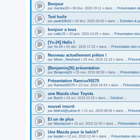
Bonjour
par
martine18
» 06 févr. 2020 19:11 » dans
..: Présentation d
Test huile
par
paolo59610
» 02 févr. 2020 09:50 » dans
..: Entretien & p
bonjour a tous
par
celtic33
» 29 janv. 2020 14:25 » dans
..: Présentation des
[Yo-24] Hello !
par
Yo-24
» 01 déc. 2019 17:22 » dans
..: Présentation des n
Nouveau actuellement piéton !
par
Mister_Slowhand
» 25 nov. 2019 12:19 » dans
..: Présen
(Benjaminj26) présentation
par
Benjaminj26
» 25 nov. 2019 08:59 » dans
..: Présentation
Présentation Ramius59270
par
Ramius59270
» 23 nov. 2019 16:43 » dans
..: Présentati
une Mazda chez Toyota
par
Butch
» 24 oct. 2019 23:33 » dans
..: Général :..
nouvel inscrit
par
bbtfred@yahoo.fr
» 21 oct. 2019 09:09 » dans
..: Présen
Et un de plus
par
Mazdacool
» 15 oct. 2019 22:45 » dans
..: Présentation 
Une Mazda pour le belch?
par
bepilot
» 12 oct. 2019 12:44 » dans
..: Présentation des n