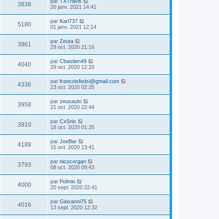
par
TXTravis
3838
20 janv. 2021 14:41
par
Karl737
5180
01 janv. 2021 12:14
par
Zeuta
3961
29 oct. 2020 21:16
par
Cbastien49
4040
29 oct. 2020 12:20
par
francoisfedsi@gmail.com
4336
23 oct. 2020 02:25
par
zeusauto
3958
21 oct. 2020 22:44
par
Cx5nic
3910
18 oct. 2020 01:25
par
JoeBar
4188
15 oct. 2020 13:41
par
nicocorgan
3793
08 oct. 2020 09:43
par
Polmio
4000
20 sept. 2020 22:41
par
Giovanni75
4016
13 sept. 2020 12:32