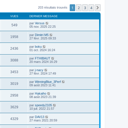
1
2
3
4
Suivante
203 résultats trouvés
VUES
DERNIER MESSAGE
par
Versus
549
05 nov. 2025 22:25
par
Dimitri M5
1958
27 févr. 2025 09:33
par
boku
2436
01 oct. 2024 16:24
par
FTHIBAUT
3088
20 mars 2024 16:29
par
j-nacy
3453
27 févr. 2024 17:49
par
WinningBlue_3Perf
3019
09 août 2023 11:41
par
Hakaiho
2958
08 août 2023 21:39
par
speedy2105
3629
10 juil. 2022 21:57
par
DAV13
4329
27 mars 2021 20:59