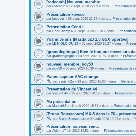
[rodeomb] Nouveau membre
par
rodeomb
» 12 sept. 2020 22:09 » dans
..: Présentation d
Présentation kovscer
par
kovscer
» 08 sept. 2020 22:34 » dans
..: Présentation de
Présentation Cédric
par
CedrChamp
» 06 sept. 2020 12:20 » dans
..: Présentatio
Yoann 36 ans (Mazda 323 1.5 GSX Sportiva)
par
LE NIGLO DU 23
» 05 sept. 2020 18:27 » dans
..: Prése
[granddeglingue] Bien le bonjour messieurs d
par
granddeglingue
» 04 sept. 2020 01:52 » dans
..: Présent
nouveau membre jboy59
par
jboy59
» 30 août 2020 10:39 » dans
..: Présentation des 
Panne capteur AAC étrange
par
yanis_h2o
» 29 août 2020 15:03 » dans
..: Général :.
Presentation de Vincent 44
par
Vincent 44
» 25 août 2020 20:19 » dans
..: Présentation 
Ma présentation
par
Manolo83
» 18 août 2020 15:51 » dans
..: Présentation d
[Bruno Bonsecours] MX-5 dans le 76 - présenta
par
Bruno Bonsecours
» 09 août 2020 10:44 » dans
..: 
Présentation nouveau venu.
par
Aldo
» 17 juil. 2020 14:51 » dans
..: Présentation des nouv