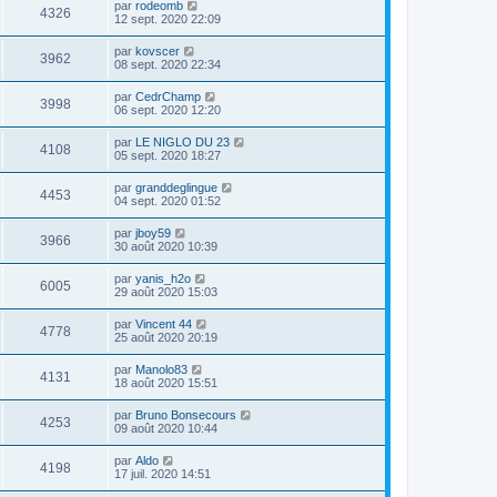
par
rodeomb
4326
12 sept. 2020 22:09
par
kovscer
3962
08 sept. 2020 22:34
par
CedrChamp
3998
06 sept. 2020 12:20
par
LE NIGLO DU 23
4108
05 sept. 2020 18:27
par
granddeglingue
4453
04 sept. 2020 01:52
par
jboy59
3966
30 août 2020 10:39
par
yanis_h2o
6005
29 août 2020 15:03
par
Vincent 44
4778
25 août 2020 20:19
par
Manolo83
4131
18 août 2020 15:51
par
Bruno Bonsecours
4253
09 août 2020 10:44
par
Aldo
4198
17 juil. 2020 14:51