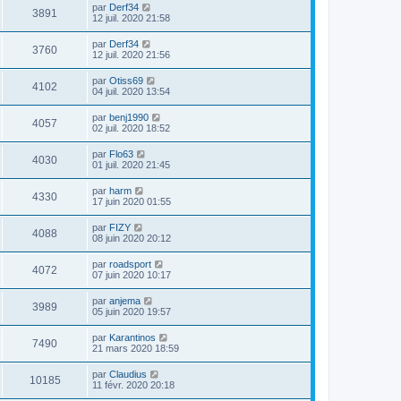
par
Derf34
3891
12 juil. 2020 21:58
par
Derf34
3760
12 juil. 2020 21:56
par
Otiss69
4102
04 juil. 2020 13:54
par
benj1990
4057
02 juil. 2020 18:52
par
Flo63
4030
01 juil. 2020 21:45
par
harm
4330
17 juin 2020 01:55
par
FIZY
4088
08 juin 2020 20:12
par
roadsport
4072
07 juin 2020 10:17
par
anjema
3989
05 juin 2020 19:57
par
Karantinos
7490
21 mars 2020 18:59
par
Claudius
10185
11 févr. 2020 20:18