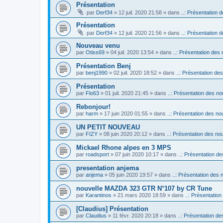
Présentation
par
Derf34
» 12 juil. 2020 21:58 » dans
..: Présentation d
Présentation
par
Derf34
» 12 juil. 2020 21:56 » dans
..: Présentation d
Nouveau venu
par
Otiss69
» 04 juil. 2020 13:54 » dans
..: Présentation des 
Présentation Benj
par
benj1990
» 02 juil. 2020 18:52 » dans
..: Présentation des
Présentation
par
Flo63
» 01 juil. 2020 21:45 » dans
..: Présentation des no
Rebonjour!
par
harm
» 17 juin 2020 01:55 » dans
..: Présentation des nou
UN PETIT NOUVEAU
par
FIZY
» 08 juin 2020 20:12 » dans
..: Présentation des nou
Mickael Rhone alpes en 3 MPS
par
roadsport
» 07 juin 2020 10:17 » dans
..: Présentation de
presentation anjema
par
anjema
» 05 juin 2020 19:57 » dans
..: Présentation des 
nouvelle MAZDA 323 GTR N°107 by CR Tune
par
Karantinos
» 21 mars 2020 18:59 » dans
..: Présentation
[Claudius] Présentation
par
Claudius
» 11 févr. 2020 20:18 » dans
..: Présentation de