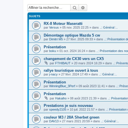
Rechercher
Recherche avancée
SUJETS
RX-8 Moteur Maseratti
par
Versus
» 05 nov. 2025 22:25 » dans
..: Général :..
Démontage optique Mazda 5 cw
par
Dimitri M5
» 27 févr. 2025 09:33 » dans
..: Présentation d
Présentation
par
boku
» 01 oct. 2024 16:24 » dans
..: Présentation des no
changement de CX30 vers un CX5
par
FTHIBAUT
» 20 mars 2024 16:29 » dans
..: Présent
rallye touristique ouvert à tous
par
j-nacy
» 27 févr. 2024 17:49 » dans
..: Général :..
Présentation
par
WinningBlue_3Perf
» 09 août 2023 11:41 » dans
..: Prése
Présentation
par
Hakaiho
» 08 août 2023 21:39 » dans
..: Présentatio
Prestations je suis nouveau
par
speedy2105
» 10 juil. 2022 21:57 » dans
..: Présentation
couleur M3 / 28A Sherbet green
par
DAV13
» 27 mars 2021 20:59 » dans
..: Général :..