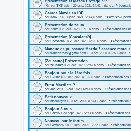
Présentation et Mazda Protégé 323
par
TXTravis
» 20 janv. 2021 14:41 » dans
..: Présentati
Garage Mazda en IDF
par
Karl737
» 01 janv. 2021 12:14 » dans
..: Entretien & peintu
Présentation de zeuta
par
Zeuta
» 29 oct. 2020 21:16 » dans
..: Présentation des no
Présentation [Cbastien49]
par
Cbastien49
» 29 oct. 2020 12:20 » dans
..: Présentation 
Manque de puissance Mazda 3 essence moteur
par
francoisfedsi@gmail.com
» 23 oct. 2020 02:25 » dans
..
[Zeusauto] Présentation
par
zeusauto
» 21 oct. 2020 22:44 » dans
..: Présentation de
Bonjour pour la 1ère fois
par
Cx5nic
» 18 oct. 2020 01:25 » dans
..: Présentation des 
Futur Mazdiste ?
par
JoeBar
» 15 oct. 2020 13:41 » dans
..: Présentation des 
Petit nouveaux
par
nicocorgan
» 08 oct. 2020 09:43 » dans
..: Présentation 
Bonjour à tous
par
Polmio
» 20 sept. 2020 22:41 » dans
..: Présentation des
Nouveau sur le forum
par
Giovanni75
» 13 sept. 2020 12:32 » dans
..: Présentatio