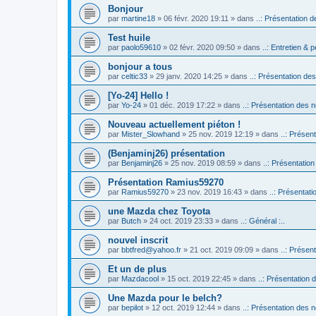
Bonjour
par
martine18
» 06 févr. 2020 19:11 » dans
..: Présentation d
Test huile
par
paolo59610
» 02 févr. 2020 09:50 » dans
..: Entretien & p
bonjour a tous
par
celtic33
» 29 janv. 2020 14:25 » dans
..: Présentation des
[Yo-24] Hello !
par
Yo-24
» 01 déc. 2019 17:22 » dans
..: Présentation des n
Nouveau actuellement piéton !
par
Mister_Slowhand
» 25 nov. 2019 12:19 » dans
..: Présen
(Benjaminj26) présentation
par
Benjaminj26
» 25 nov. 2019 08:59 » dans
..: Présentation
Présentation Ramius59270
par
Ramius59270
» 23 nov. 2019 16:43 » dans
..: Présentati
une Mazda chez Toyota
par
Butch
» 24 oct. 2019 23:33 » dans
..: Général :..
nouvel inscrit
par
bbtfred@yahoo.fr
» 21 oct. 2019 09:09 » dans
..: Présen
Et un de plus
par
Mazdacool
» 15 oct. 2019 22:45 » dans
..: Présentation 
Une Mazda pour le belch?
par
bepilot
» 12 oct. 2019 12:44 » dans
..: Présentation des n