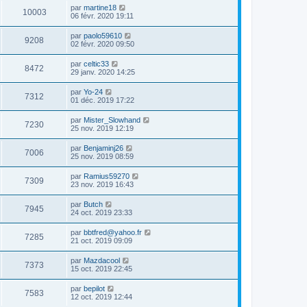
par
martine18
10003
06 févr. 2020 19:11
par
paolo59610
9208
02 févr. 2020 09:50
par
celtic33
8472
29 janv. 2020 14:25
par
Yo-24
7312
01 déc. 2019 17:22
par
Mister_Slowhand
7230
25 nov. 2019 12:19
par
Benjaminj26
7006
25 nov. 2019 08:59
par
Ramius59270
7309
23 nov. 2019 16:43
par
Butch
7945
24 oct. 2019 23:33
par
bbtfred@yahoo.fr
7285
21 oct. 2019 09:09
par
Mazdacool
7373
15 oct. 2019 22:45
par
bepilot
7583
12 oct. 2019 12:44