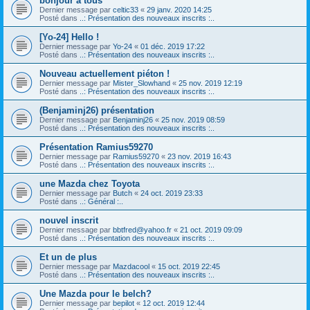
bonjour a tous
Dernier message par
celtic33
«
29 janv. 2020 14:25
Posté dans
..: Présentation des nouveaux inscrits :..
[Yo-24] Hello !
Dernier message par
Yo-24
«
01 déc. 2019 17:22
Posté dans
..: Présentation des nouveaux inscrits :..
Nouveau actuellement piéton !
Dernier message par
Mister_Slowhand
«
25 nov. 2019 12:19
Posté dans
..: Présentation des nouveaux inscrits :..
(Benjaminj26) présentation
Dernier message par
Benjaminj26
«
25 nov. 2019 08:59
Posté dans
..: Présentation des nouveaux inscrits :..
Présentation Ramius59270
Dernier message par
Ramius59270
«
23 nov. 2019 16:43
Posté dans
..: Présentation des nouveaux inscrits :..
une Mazda chez Toyota
Dernier message par
Butch
«
24 oct. 2019 23:33
Posté dans
..: Général :..
nouvel inscrit
Dernier message par
bbtfred@yahoo.fr
«
21 oct. 2019 09:09
Posté dans
..: Présentation des nouveaux inscrits :..
Et un de plus
Dernier message par
Mazdacool
«
15 oct. 2019 22:45
Posté dans
..: Présentation des nouveaux inscrits :..
Une Mazda pour le belch?
Dernier message par
bepilot
«
12 oct. 2019 12:44