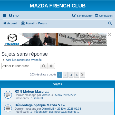
MAZDA FRENCH CLUB
FAQ
S’enregistrer
Connexion
R
Accueil
Portail
Forum
e
c
h
e
Sujets sans réponse
r
Aller à la recherche avancée
c
Rechercher
Recherche avancée
h
e
1
2
3
4
Suivante
203 résultats trouvés
r
Sujets
RX-8 Moteur Maseratti
Dernier message par
Versus
«
05 nov. 2025 22:25
Posté dans
..: Général :..
Démontage optique Mazda 5 cw
Dernier message par
Dimitri M5
«
27 févr. 2025 09:33
Posté dans
..: Présentation des nouveaux inscrits :..