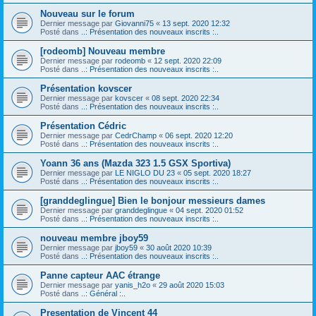
Nouveau sur le forum
Dernier message par
Giovanni75
«
13 sept. 2020 12:32
Posté dans
..: Présentation des nouveaux inscrits :..
[rodeomb] Nouveau membre
Dernier message par
rodeomb
«
12 sept. 2020 22:09
Posté dans
..: Présentation des nouveaux inscrits :..
Présentation kovscer
Dernier message par
kovscer
«
08 sept. 2020 22:34
Posté dans
..: Présentation des nouveaux inscrits :..
Présentation Cédric
Dernier message par
CedrChamp
«
06 sept. 2020 12:20
Posté dans
..: Présentation des nouveaux inscrits :..
Yoann 36 ans (Mazda 323 1.5 GSX Sportiva)
Dernier message par
LE NIGLO DU 23
«
05 sept. 2020 18:27
Posté dans
..: Présentation des nouveaux inscrits :..
[granddeglingue] Bien le bonjour messieurs dames
Dernier message par
granddeglingue
«
04 sept. 2020 01:52
Posté dans
..: Présentation des nouveaux inscrits :..
nouveau membre jboy59
Dernier message par
jboy59
«
30 août 2020 10:39
Posté dans
..: Présentation des nouveaux inscrits :..
Panne capteur AAC étrange
Dernier message par
yanis_h2o
«
29 août 2020 15:03
Posté dans
..: Général :..
Presentation de Vincent 44