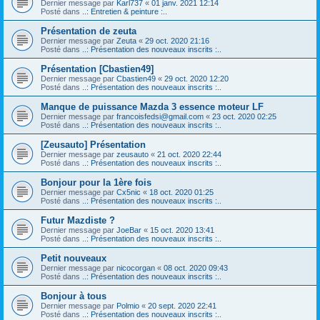
Dernier message par
Karl737
«
01 janv. 2021 12:14
Posté dans
..: Entretien & peinture :..
Présentation de zeuta
Dernier message par
Zeuta
«
29 oct. 2020 21:16
Posté dans
..: Présentation des nouveaux inscrits :..
Présentation [Cbastien49]
Dernier message par
Cbastien49
«
29 oct. 2020 12:20
Posté dans
..: Présentation des nouveaux inscrits :..
Manque de puissance Mazda 3 essence moteur LF
Dernier message par
francoisfedsi@gmail.com
«
23 oct. 2020 02:25
Posté dans
..: Présentation des nouveaux inscrits :..
[Zeusauto] Présentation
Dernier message par
zeusauto
«
21 oct. 2020 22:44
Posté dans
..: Présentation des nouveaux inscrits :..
Bonjour pour la 1ère fois
Dernier message par
Cx5nic
«
18 oct. 2020 01:25
Posté dans
..: Présentation des nouveaux inscrits :..
Futur Mazdiste ?
Dernier message par
JoeBar
«
15 oct. 2020 13:41
Posté dans
..: Présentation des nouveaux inscrits :..
Petit nouveaux
Dernier message par
nicocorgan
«
08 oct. 2020 09:43
Posté dans
..: Présentation des nouveaux inscrits :..
Bonjour à tous
Dernier message par
Polmio
«
20 sept. 2020 22:41
Posté dans
..: Présentation des nouveaux inscrits :..