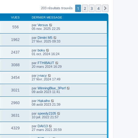
1
2
3
4
Suivante
203 résultats trouvés
VUES
DERNIER MESSAGE
par
Versus
556
05 nov. 2025 22:25
par
Dimitri M5
1962
27 févr. 2025 09:33
par
boku
2437
01 oct. 2024 16:24
par
FTHIBAUT
3088
20 mars 2024 16:29
par
j-nacy
3454
27 févr. 2024 17:49
par
WinningBlue_3Perf
3021
09 août 2023 11:41
par
Hakaiho
2960
08 août 2023 21:39
par
speedy2105
3631
10 juil. 2022 21:57
par
DAV13
4329
27 mars 2021 20:59