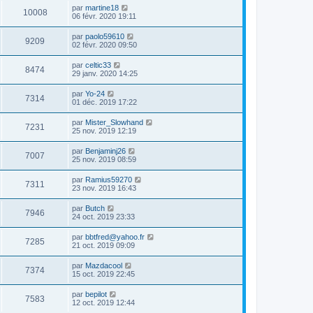
par
martine18
10008
06 févr. 2020 19:11
par
paolo59610
9209
02 févr. 2020 09:50
par
celtic33
8474
29 janv. 2020 14:25
par
Yo-24
7314
01 déc. 2019 17:22
par
Mister_Slowhand
7231
25 nov. 2019 12:19
par
Benjaminj26
7007
25 nov. 2019 08:59
par
Ramius59270
7311
23 nov. 2019 16:43
par
Butch
7946
24 oct. 2019 23:33
par
bbtfred@yahoo.fr
7285
21 oct. 2019 09:09
par
Mazdacool
7374
15 oct. 2019 22:45
par
bepilot
7583
12 oct. 2019 12:44