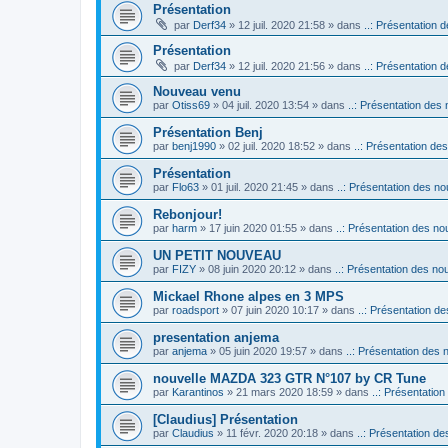
Présentation
par
Derf34
» 12 juil. 2020 21:58 » dans
..: Présentation d
Présentation
par
Derf34
» 12 juil. 2020 21:56 » dans
..: Présentation d
Nouveau venu
par
Otiss69
» 04 juil. 2020 13:54 » dans
..: Présentation des 
Présentation Benj
par
benj1990
» 02 juil. 2020 18:52 » dans
..: Présentation des
Présentation
par
Flo63
» 01 juil. 2020 21:45 » dans
..: Présentation des no
Rebonjour!
par
harm
» 17 juin 2020 01:55 » dans
..: Présentation des nou
UN PETIT NOUVEAU
par
FIZY
» 08 juin 2020 20:12 » dans
..: Présentation des nou
Mickael Rhone alpes en 3 MPS
par
roadsport
» 07 juin 2020 10:17 » dans
..: Présentation de
presentation anjema
par
anjema
» 05 juin 2020 19:57 » dans
..: Présentation des 
nouvelle MAZDA 323 GTR N°107 by CR Tune
par
Karantinos
» 21 mars 2020 18:59 » dans
..: Présentation
[Claudius] Présentation
par
Claudius
» 11 févr. 2020 20:18 » dans
..: Présentation de