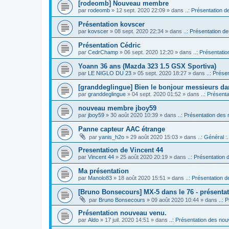
[rodeomb] Nouveau membre
par
rodeomb
» 12 sept. 2020 22:09 » dans
..: Présentation d
Présentation kovscer
par
kovscer
» 08 sept. 2020 22:34 » dans
..: Présentation de
Présentation Cédric
par
CedrChamp
» 06 sept. 2020 12:20 » dans
..: Présentatio
Yoann 36 ans (Mazda 323 1.5 GSX Sportiva)
par
LE NIGLO DU 23
» 05 sept. 2020 18:27 » dans
..: Prése
[granddeglingue] Bien le bonjour messieurs d
par
granddeglingue
» 04 sept. 2020 01:52 » dans
..: Présent
nouveau membre jboy59
par
jboy59
» 30 août 2020 10:39 » dans
..: Présentation des 
Panne capteur AAC étrange
par
yanis_h2o
» 29 août 2020 15:03 » dans
..: Général :.
Presentation de Vincent 44
par
Vincent 44
» 25 août 2020 20:19 » dans
..: Présentation 
Ma présentation
par
Manolo83
» 18 août 2020 15:51 » dans
..: Présentation d
[Bruno Bonsecours] MX-5 dans le 76 - présenta
par
Bruno Bonsecours
» 09 août 2020 10:44 » dans
..: 
Présentation nouveau venu.
par
Aldo
» 17 juil. 2020 14:51 » dans
..: Présentation des nouv