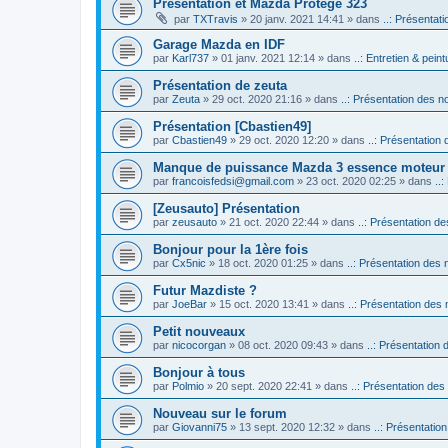
Présentation et Mazda Protégé 323
par
TXTravis
» 20 janv. 2021 14:41 » dans
..: Présentati
Garage Mazda en IDF
par
Karl737
» 01 janv. 2021 12:14 » dans
..: Entretien & peintu
Présentation de zeuta
par
Zeuta
» 29 oct. 2020 21:16 » dans
..: Présentation des no
Présentation [Cbastien49]
par
Cbastien49
» 29 oct. 2020 12:20 » dans
..: Présentation 
Manque de puissance Mazda 3 essence moteur
par
francoisfedsi@gmail.com
» 23 oct. 2020 02:25 » dans
..
[Zeusauto] Présentation
par
zeusauto
» 21 oct. 2020 22:44 » dans
..: Présentation de
Bonjour pour la 1ère fois
par
Cx5nic
» 18 oct. 2020 01:25 » dans
..: Présentation des 
Futur Mazdiste ?
par
JoeBar
» 15 oct. 2020 13:41 » dans
..: Présentation des 
Petit nouveaux
par
nicocorgan
» 08 oct. 2020 09:43 » dans
..: Présentation 
Bonjour à tous
par
Polmio
» 20 sept. 2020 22:41 » dans
..: Présentation des
Nouveau sur le forum
par
Giovanni75
» 13 sept. 2020 12:32 » dans
..: Présentatio