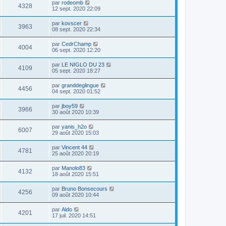
par
rodeomb
4328
12 sept. 2020 22:09
par
kovscer
3963
08 sept. 2020 22:34
par
CedrChamp
4004
06 sept. 2020 12:20
par
LE NIGLO DU 23
4109
05 sept. 2020 18:27
par
granddeglingue
4456
04 sept. 2020 01:52
par
jboy59
3966
30 août 2020 10:39
par
yanis_h2o
6007
29 août 2020 15:03
par
Vincent 44
4781
25 août 2020 20:19
par
Manolo83
4132
18 août 2020 15:51
par
Bruno Bonsecours
4256
09 août 2020 10:44
par
Aldo
4201
17 juil. 2020 14:51