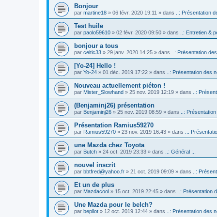
Bonjour
par
martine18
» 06 févr. 2020 19:11 » dans
..: Présentation d
Test huile
par
paolo59610
» 02 févr. 2020 09:50 » dans
..: Entretien & p
bonjour a tous
par
celtic33
» 29 janv. 2020 14:25 » dans
..: Présentation des
[Yo-24] Hello !
par
Yo-24
» 01 déc. 2019 17:22 » dans
..: Présentation des n
Nouveau actuellement piéton !
par
Mister_Slowhand
» 25 nov. 2019 12:19 » dans
..: Présen
(Benjaminj26) présentation
par
Benjaminj26
» 25 nov. 2019 08:59 » dans
..: Présentation
Présentation Ramius59270
par
Ramius59270
» 23 nov. 2019 16:43 » dans
..: Présentati
une Mazda chez Toyota
par
Butch
» 24 oct. 2019 23:33 » dans
..: Général :..
nouvel inscrit
par
bbtfred@yahoo.fr
» 21 oct. 2019 09:09 » dans
..: Présen
Et un de plus
par
Mazdacool
» 15 oct. 2019 22:45 » dans
..: Présentation 
Une Mazda pour le belch?
par
bepilot
» 12 oct. 2019 12:44 » dans
..: Présentation des n