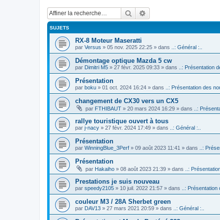
Rechercher
Recherche avancée
SUJETS
RX-8 Moteur Maseratti
par
Versus
» 05 nov. 2025 22:25 » dans
..: Général :..
Démontage optique Mazda 5 cw
par
Dimitri M5
» 27 févr. 2025 09:33 » dans
..: Présentation d
Présentation
par
boku
» 01 oct. 2024 16:24 » dans
..: Présentation des no
changement de CX30 vers un CX5
par
FTHIBAUT
» 20 mars 2024 16:29 » dans
..: Présent
rallye touristique ouvert à tous
par
j-nacy
» 27 févr. 2024 17:49 » dans
..: Général :..
Présentation
par
WinningBlue_3Perf
» 09 août 2023 11:41 » dans
..: Prése
Présentation
par
Hakaiho
» 08 août 2023 21:39 » dans
..: Présentatio
Prestations je suis nouveau
par
speedy2105
» 10 juil. 2022 21:57 » dans
..: Présentation
couleur M3 / 28A Sherbet green
par
DAV13
» 27 mars 2021 20:59 » dans
..: Général :..