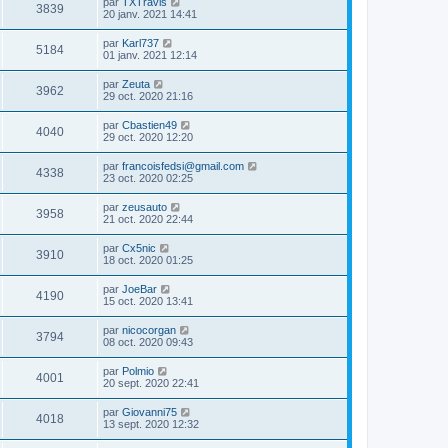
par
TXTravis
3839
20 janv. 2021 14:41
par
Karl737
5184
01 janv. 2021 12:14
par
Zeuta
3962
29 oct. 2020 21:16
par
Cbastien49
4040
29 oct. 2020 12:20
par
francoisfedsi@gmail.com
4338
23 oct. 2020 02:25
par
zeusauto
3958
21 oct. 2020 22:44
par
Cx5nic
3910
18 oct. 2020 01:25
par
JoeBar
4190
15 oct. 2020 13:41
par
nicocorgan
3794
08 oct. 2020 09:43
par
Polmio
4001
20 sept. 2020 22:41
par
Giovanni75
4018
13 sept. 2020 12:32