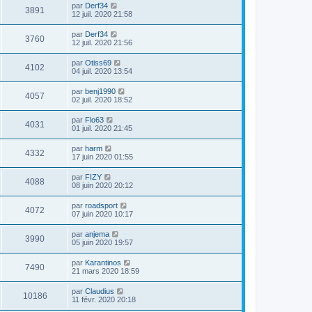
par
Derf34
3891
12 juil. 2020 21:58
par
Derf34
3760
12 juil. 2020 21:56
par
Otiss69
4102
04 juil. 2020 13:54
par
benj1990
4057
02 juil. 2020 18:52
par
Flo63
4031
01 juil. 2020 21:45
par
harm
4332
17 juin 2020 01:55
par
FIZY
4088
08 juin 2020 20:12
par
roadsport
4072
07 juin 2020 10:17
par
anjema
3990
05 juin 2020 19:57
par
Karantinos
7490
21 mars 2020 18:59
par
Claudius
10186
11 févr. 2020 20:18