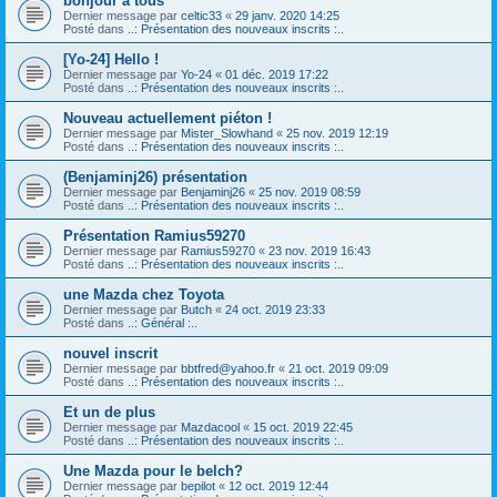
bonjour a tous
Dernier message par
celtic33
«
29 janv. 2020 14:25
Posté dans
..: Présentation des nouveaux inscrits :..
[Yo-24] Hello !
Dernier message par
Yo-24
«
01 déc. 2019 17:22
Posté dans
..: Présentation des nouveaux inscrits :..
Nouveau actuellement piéton !
Dernier message par
Mister_Slowhand
«
25 nov. 2019 12:19
Posté dans
..: Présentation des nouveaux inscrits :..
(Benjaminj26) présentation
Dernier message par
Benjaminj26
«
25 nov. 2019 08:59
Posté dans
..: Présentation des nouveaux inscrits :..
Présentation Ramius59270
Dernier message par
Ramius59270
«
23 nov. 2019 16:43
Posté dans
..: Présentation des nouveaux inscrits :..
une Mazda chez Toyota
Dernier message par
Butch
«
24 oct. 2019 23:33
Posté dans
..: Général :..
nouvel inscrit
Dernier message par
bbtfred@yahoo.fr
«
21 oct. 2019 09:09
Posté dans
..: Présentation des nouveaux inscrits :..
Et un de plus
Dernier message par
Mazdacool
«
15 oct. 2019 22:45
Posté dans
..: Présentation des nouveaux inscrits :..
Une Mazda pour le belch?
Dernier message par
bepilot
«
12 oct. 2019 12:44