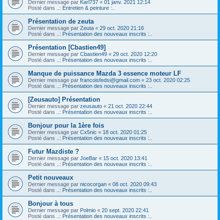
Dernier message par
Karl737
«
01 janv. 2021 12:14
Posté dans
..: Entretien & peinture :..
Présentation de zeuta
Dernier message par
Zeuta
«
29 oct. 2020 21:16
Posté dans
..: Présentation des nouveaux inscrits :..
Présentation [Cbastien49]
Dernier message par
Cbastien49
«
29 oct. 2020 12:20
Posté dans
..: Présentation des nouveaux inscrits :..
Manque de puissance Mazda 3 essence moteur LF
Dernier message par
francoisfedsi@gmail.com
«
23 oct. 2020 02:25
Posté dans
..: Présentation des nouveaux inscrits :..
[Zeusauto] Présentation
Dernier message par
zeusauto
«
21 oct. 2020 22:44
Posté dans
..: Présentation des nouveaux inscrits :..
Bonjour pour la 1ère fois
Dernier message par
Cx5nic
«
18 oct. 2020 01:25
Posté dans
..: Présentation des nouveaux inscrits :..
Futur Mazdiste ?
Dernier message par
JoeBar
«
15 oct. 2020 13:41
Posté dans
..: Présentation des nouveaux inscrits :..
Petit nouveaux
Dernier message par
nicocorgan
«
08 oct. 2020 09:43
Posté dans
..: Présentation des nouveaux inscrits :..
Bonjour à tous
Dernier message par
Polmio
«
20 sept. 2020 22:41
Posté dans
..: Présentation des nouveaux inscrits :..