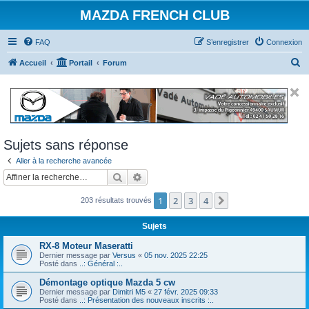
MAZDA FRENCH CLUB
FAQ
S’enregistrer
Connexion
R
Accueil
Portail
Forum
e
c
h
e
Sujets sans réponse
r
Aller à la recherche avancée
c
Rechercher
Recherche avancée
h
e
1
2
3
4
Suivante
203 résultats trouvés
r
Sujets
RX-8 Moteur Maseratti
Dernier message par
Versus
«
05 nov. 2025 22:25
Posté dans
..: Général :..
Démontage optique Mazda 5 cw
Dernier message par
Dimitri M5
«
27 févr. 2025 09:33
Posté dans
..: Présentation des nouveaux inscrits :..