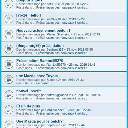
bonjour a tous
Dernier message par
celtic33
«
29 janv. 2020 14:25
Posté dans
..: Présentation des nouveaux inscrits :..
[Yo-24] Hello !
Dernier message par
Yo-24
«
01 déc. 2019 17:22
Posté dans
..: Présentation des nouveaux inscrits :..
Nouveau actuellement piéton !
Dernier message par
Mister_Slowhand
«
25 nov. 2019 12:19
Posté dans
..: Présentation des nouveaux inscrits :..
(Benjaminj26) présentation
Dernier message par
Benjaminj26
«
25 nov. 2019 08:59
Posté dans
..: Présentation des nouveaux inscrits :..
Présentation Ramius59270
Dernier message par
Ramius59270
«
23 nov. 2019 16:43
Posté dans
..: Présentation des nouveaux inscrits :..
une Mazda chez Toyota
Dernier message par
Butch
«
24 oct. 2019 23:33
Posté dans
..: Général :..
nouvel inscrit
Dernier message par
bbtfred@yahoo.fr
«
21 oct. 2019 09:09
Posté dans
..: Présentation des nouveaux inscrits :..
Et un de plus
Dernier message par
Mazdacool
«
15 oct. 2019 22:45
Posté dans
..: Présentation des nouveaux inscrits :..
Une Mazda pour le belch?
Dernier message par
bepilot
«
12 oct. 2019 12:44