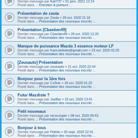
Dernier message par
Karl737
«
01 janv. 2021 12:14
Posté dans
..: Entretien & peinture :..
Présentation de zeuta
Dernier message par
Zeuta
«
29 oct. 2020 21:16
Posté dans
..: Présentation des nouveaux inscrits :..
Présentation [Cbastien49]
Dernier message par
Cbastien49
«
29 oct. 2020 12:20
Posté dans
..: Présentation des nouveaux inscrits :..
Manque de puissance Mazda 3 essence moteur LF
Dernier message par
francoisfedsi@gmail.com
«
23 oct. 2020 02:25
Posté dans
..: Présentation des nouveaux inscrits :..
[Zeusauto] Présentation
Dernier message par
zeusauto
«
21 oct. 2020 22:44
Posté dans
..: Présentation des nouveaux inscrits :..
Bonjour pour la 1ère fois
Dernier message par
Cx5nic
«
18 oct. 2020 01:25
Posté dans
..: Présentation des nouveaux inscrits :..
Futur Mazdiste ?
Dernier message par
JoeBar
«
15 oct. 2020 13:41
Posté dans
..: Présentation des nouveaux inscrits :..
Petit nouveaux
Dernier message par
nicocorgan
«
08 oct. 2020 09:43
Posté dans
..: Présentation des nouveaux inscrits :..
Bonjour à tous
Dernier message par
Polmio
«
20 sept. 2020 22:41
Posté dans
..: Présentation des nouveaux inscrits :..