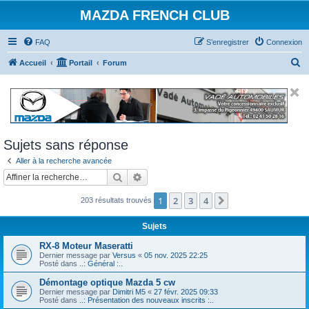
MAZDA FRENCH CLUB
FAQ
S’enregistrer
Connexion
R
Accueil
Portail
Forum
e
c
h
e
Sujets sans réponse
r
Aller à la recherche avancée
c
Rechercher
Recherche avancée
h
e
1
2
3
4
Suivante
203 résultats trouvés
r
Sujets
RX-8 Moteur Maseratti
Dernier message par
Versus
«
05 nov. 2025 22:25
Posté dans
..: Général :..
Démontage optique Mazda 5 cw
Dernier message par
Dimitri M5
«
27 févr. 2025 09:33
Posté dans
..: Présentation des nouveaux inscrits :..