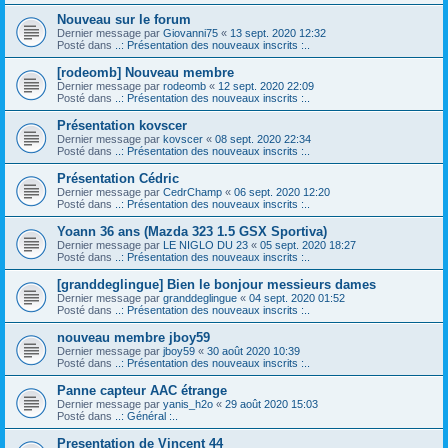
Nouveau sur le forum
Dernier message par
Giovanni75
«
13 sept. 2020 12:32
Posté dans
..: Présentation des nouveaux inscrits :..
[rodeomb] Nouveau membre
Dernier message par
rodeomb
«
12 sept. 2020 22:09
Posté dans
..: Présentation des nouveaux inscrits :..
Présentation kovscer
Dernier message par
kovscer
«
08 sept. 2020 22:34
Posté dans
..: Présentation des nouveaux inscrits :..
Présentation Cédric
Dernier message par
CedrChamp
«
06 sept. 2020 12:20
Posté dans
..: Présentation des nouveaux inscrits :..
Yoann 36 ans (Mazda 323 1.5 GSX Sportiva)
Dernier message par
LE NIGLO DU 23
«
05 sept. 2020 18:27
Posté dans
..: Présentation des nouveaux inscrits :..
[granddeglingue] Bien le bonjour messieurs dames
Dernier message par
granddeglingue
«
04 sept. 2020 01:52
Posté dans
..: Présentation des nouveaux inscrits :..
nouveau membre jboy59
Dernier message par
jboy59
«
30 août 2020 10:39
Posté dans
..: Présentation des nouveaux inscrits :..
Panne capteur AAC étrange
Dernier message par
yanis_h2o
«
29 août 2020 15:03
Posté dans
..: Général :..
Presentation de Vincent 44