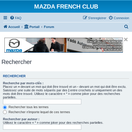
MAZDA FRENCH CLUB
FAQ
S’enregistrer
Connexion
R
Accueil
Portail
Forum
e
c
h
e
Rechercher
r
c
RECHERCHER
h
e
Recherche par mots-clés :
Placez un
+
devant un mot qui doit être trouvé et un
-
devant un mot qui doit être exclu.
r
Saisissez une suite de mots séparés par des
|
entre crochets si uniquement un des
mots doit être trouvé. Utilisez le caractère « * » comme joker pour des recherches
partielles.
Rechercher tous les termes
Rechercher n’importe lequel de ces termes
Rechercher par auteur :
Utilisez le caractère « * » comme joker pour des recherches partielles.