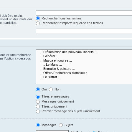
 doit être exclu.
Rechercher tous les termes
ement un des mots doit
s partielles.
Rechercher n’importe lequel de ces termes
fectuer une recherche.
s l’option ci-dessous
Oui
Non
Titres et messages
Messages uniquement
Titres uniquement
Premier message des sujets uniquement
Messages
Sujets