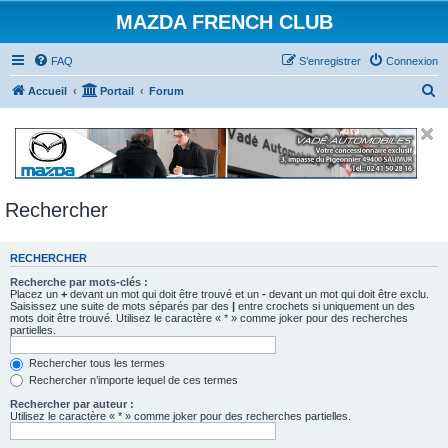
MAZDA FRENCH CLUB
FAQ
S’enregistrer
Connexion
R
Accueil
Portail
Forum
e
c
h
e
Rechercher
r
c
RECHERCHER
h
e
Recherche par mots-clés :
Placez un
+
devant un mot qui doit être trouvé et un
-
devant un mot qui doit être exclu.
r
Saisissez une suite de mots séparés par des
|
entre crochets si uniquement un des
mots doit être trouvé. Utilisez le caractère « * » comme joker pour des recherches
partielles.
Rechercher tous les termes
Rechercher n’importe lequel de ces termes
Rechercher par auteur :
Utilisez le caractère « * » comme joker pour des recherches partielles.