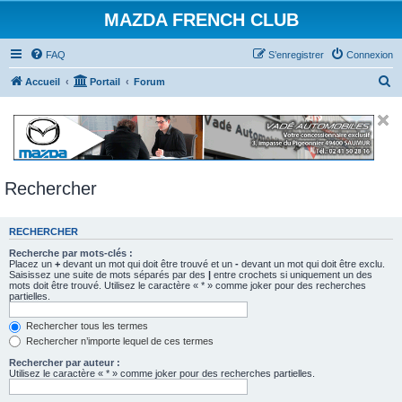
MAZDA FRENCH CLUB
FAQ
S’enregistrer
Connexion
R
Accueil
Portail
Forum
e
c
h
e
Rechercher
r
c
RECHERCHER
h
e
Recherche par mots-clés :
Placez un
+
devant un mot qui doit être trouvé et un
-
devant un mot qui doit être exclu.
r
Saisissez une suite de mots séparés par des
|
entre crochets si uniquement un des
mots doit être trouvé. Utilisez le caractère « * » comme joker pour des recherches
partielles.
Rechercher tous les termes
Rechercher n’importe lequel de ces termes
Rechercher par auteur :
Utilisez le caractère « * » comme joker pour des recherches partielles.