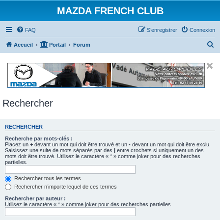
MAZDA FRENCH CLUB
FAQ
S’enregistrer
Connexion
R
Accueil
Portail
Forum
e
c
h
e
Rechercher
r
c
RECHERCHER
h
e
Recherche par mots-clés :
Placez un
+
devant un mot qui doit être trouvé et un
-
devant un mot qui doit être exclu.
r
Saisissez une suite de mots séparés par des
|
entre crochets si uniquement un des
mots doit être trouvé. Utilisez le caractère « * » comme joker pour des recherches
partielles.
Rechercher tous les termes
Rechercher n’importe lequel de ces termes
Rechercher par auteur :
Utilisez le caractère « * » comme joker pour des recherches partielles.