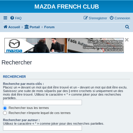
MAZDA FRENCH CLUB
FAQ
S’enregistrer
Connexion
R
Accueil
Portail
Forum
e
c
h
e
Rechercher
r
c
RECHERCHER
h
e
Recherche par mots-clés :
Placez un
+
devant un mot qui doit être trouvé et un
-
devant un mot qui doit être exclu.
r
Saisissez une suite de mots séparés par des
|
entre crochets si uniquement un des
mots doit être trouvé. Utilisez le caractère « * » comme joker pour des recherches
partielles.
Rechercher tous les termes
Rechercher n’importe lequel de ces termes
Rechercher par auteur :
Utilisez le caractère « * » comme joker pour des recherches partielles.