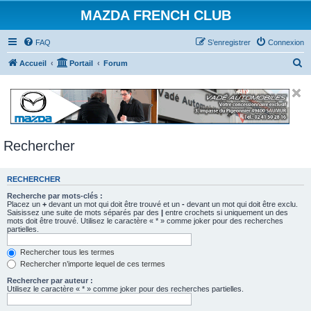
MAZDA FRENCH CLUB
FAQ
S’enregistrer
Connexion
R
Accueil
Portail
Forum
e
c
h
e
Rechercher
r
c
RECHERCHER
h
e
Recherche par mots-clés :
Placez un
+
devant un mot qui doit être trouvé et un
-
devant un mot qui doit être exclu.
r
Saisissez une suite de mots séparés par des
|
entre crochets si uniquement un des
mots doit être trouvé. Utilisez le caractère « * » comme joker pour des recherches
partielles.
Rechercher tous les termes
Rechercher n’importe lequel de ces termes
Rechercher par auteur :
Utilisez le caractère « * » comme joker pour des recherches partielles.