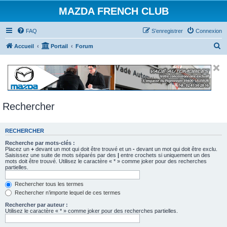
MAZDA FRENCH CLUB
FAQ
S’enregistrer
Connexion
R
Accueil
Portail
Forum
e
c
h
e
Rechercher
r
c
RECHERCHER
h
e
Recherche par mots-clés :
Placez un
+
devant un mot qui doit être trouvé et un
-
devant un mot qui doit être exclu.
r
Saisissez une suite de mots séparés par des
|
entre crochets si uniquement un des
mots doit être trouvé. Utilisez le caractère « * » comme joker pour des recherches
partielles.
Rechercher tous les termes
Rechercher n’importe lequel de ces termes
Rechercher par auteur :
Utilisez le caractère « * » comme joker pour des recherches partielles.