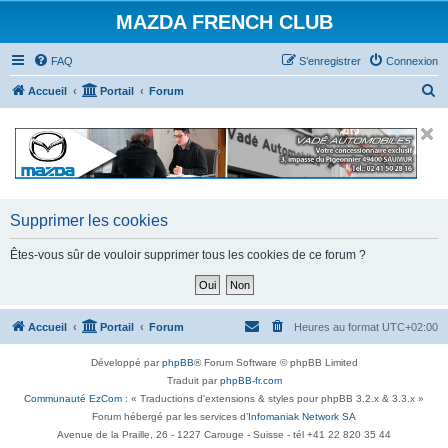
MAZDA FRENCH CLUB
FAQ
S’enregistrer
Connexion
R
Accueil
Portail
Forum
e
c
h
e
r
Supprimer les cookies
c
Êtes-vous sûr de vouloir supprimer tous les cookies de ce forum ?
h
e
r
Accueil
Portail
Forum
Heures au format
UTC+02:00
Développé par
phpBB
® Forum Software © phpBB Limited
Traduit par
phpBB-fr.com
Communauté EzCom
: « Traductions d'extensions & styles pour phpBB 3.2.x & 3.3.x »
Forum hébergé par les services d’
Infomaniak Network SA
Avenue de la Praille, 26 - 1227 Carouge - Suisse - tél +41 22 820 35 44