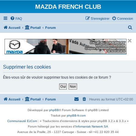
MAZDA FRENCH CLUB
FAQ
S’enregistrer
Connexion
R
Accueil
Portail
Forum
e
c
h
e
r
Supprimer les cookies
c
Êtes-vous sûr de vouloir supprimer tous les cookies de ce forum ?
h
e
r
Accueil
Portail
Forum
Heures au format
UTC+02:00
Développé par
phpBB
® Forum Software © phpBB Limited
Traduit par
phpBB-fr.com
Communauté EzCom
: « Traductions d'extensions & styles pour phpBB 3.2.x & 3.3.x »
Forum hébergé par les services d’
Infomaniak Network SA
Avenue de la Praille, 26 - 1227 Carouge - Suisse - tél +41 22 820 35 44