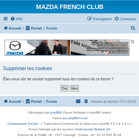
MAZDA FRENCH CLUB
FAQ
S’enregistrer
Connexion
R
Accueil
Portail
Forum
e
c
h
e
r
Supprimer les cookies
c
Êtes-vous sûr de vouloir supprimer tous les cookies de ce forum ?
h
e
r
Accueil
Portail
Forum
Heures au format
UTC+02:00
Développé par
phpBB
® Forum Software © phpBB Limited
Traduit par
phpBB-fr.com
Communauté EzCom
: « Traductions d'extensions & styles pour phpBB 3.2.x & 3.3.x »
Forum hébergé par les services d’
Infomaniak Network SA
Avenue de la Praille, 26 - 1227 Carouge - Suisse - tél +41 22 820 35 44