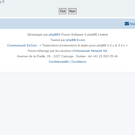
m ?
Nou
Développé par
phpBB
® Forum Software © phpBB Limited
Traduit par
phpBB-fr.com
Communauté EzCom
: « Traductions d'extensions & styles pour phpBB 3.2.x & 3.3.x »
Forum hébergé par les services d’
Infomaniak Network SA
Avenue de la Praille, 26 - 1227 Carouge - Suisse - tél +41 22 820 35 44
Confidentialité
|
Conditions