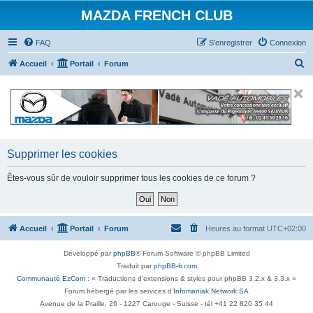
MAZDA FRENCH CLUB
FAQ
S’enregistrer
Connexion
R
Accueil
Portail
Forum
e
c
h
e
r
Supprimer les cookies
c
Êtes-vous sûr de vouloir supprimer tous les cookies de ce forum ?
h
e
r
Accueil
Portail
Forum
Heures au format
UTC+02:00
Développé par
phpBB
® Forum Software © phpBB Limited
Traduit par
phpBB-fr.com
Communauté EzCom
: « Traductions d'extensions & styles pour phpBB 3.2.x & 3.3.x »
Forum hébergé par les services d’
Infomaniak Network SA
Avenue de la Praille, 26 - 1227 Carouge - Suisse - tél +41 22 820 35 44