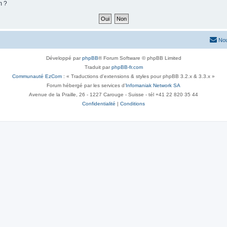
m ?
Nou
Développé par
phpBB
® Forum Software © phpBB Limited
Traduit par
phpBB-fr.com
Communauté EzCom
: « Traductions d'extensions & styles pour phpBB 3.2.x & 3.3.x »
Forum hébergé par les services d’
Infomaniak Network SA
Avenue de la Praille, 26 - 1227 Carouge - Suisse - tél +41 22 820 35 44
Confidentialité
|
Conditions