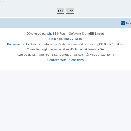
m ?
Nou
Développé par
phpBB
® Forum Software © phpBB Limited
Traduit par
phpBB-fr.com
Communauté EzCom
: « Traductions d'extensions & styles pour phpBB 3.2.x & 3.3.x »
Forum hébergé par les services d’
Infomaniak Network SA
Avenue de la Praille, 26 - 1227 Carouge - Suisse - tél +41 22 820 35 44
Confidentialité
|
Conditions