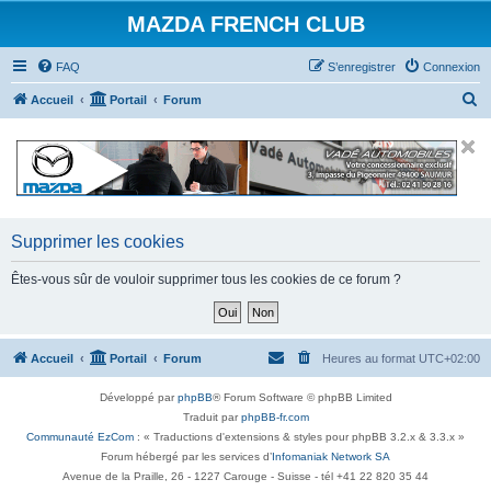
MAZDA FRENCH CLUB
FAQ
S’enregistrer
Connexion
R
Accueil
Portail
Forum
e
c
h
e
r
Supprimer les cookies
c
Êtes-vous sûr de vouloir supprimer tous les cookies de ce forum ?
h
e
r
Accueil
Portail
Forum
Heures au format
UTC+02:00
Développé par
phpBB
® Forum Software © phpBB Limited
Traduit par
phpBB-fr.com
Communauté EzCom
: « Traductions d'extensions & styles pour phpBB 3.2.x & 3.3.x »
Forum hébergé par les services d’
Infomaniak Network SA
Avenue de la Praille, 26 - 1227 Carouge - Suisse - tél +41 22 820 35 44