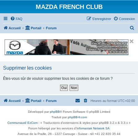
MAZDA FRENCH CLUB
FAQ
S’enregistrer
Connexion
R
Accueil
Portail
Forum
e
c
h
e
r
Supprimer les cookies
c
Êtes-vous sûr de vouloir supprimer tous les cookies de ce forum ?
h
e
r
Accueil
Portail
Forum
Heures au format
UTC+02:00
Développé par
phpBB
® Forum Software © phpBB Limited
Traduit par
phpBB-fr.com
Communauté EzCom
: « Traductions d'extensions & styles pour phpBB 3.2.x & 3.3.x »
Forum hébergé par les services d’
Infomaniak Network SA
Avenue de la Praille, 26 - 1227 Carouge - Suisse - tél +41 22 820 35 44