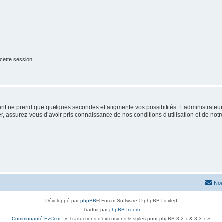
cette session
ment ne prend que quelques secondes et augmente vos possibilités. L’administrate
 assurez-vous d’avoir pris connaissance de nos conditions d’utilisation et de notre 
Nou
Développé par
phpBB
® Forum Software © phpBB Limited
Traduit par
phpBB-fr.com
Communauté EzCom
: « Traductions d'extensions & styles pour phpBB 3.2.x & 3.3.x »