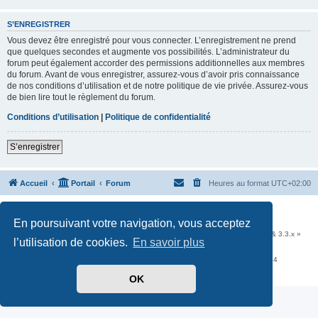
S’ENREGISTRER
Vous devez être enregistré pour vous connecter. L’enregistrement ne prend
que quelques secondes et augmente vos possibilités. L’administrateur du
forum peut également accorder des permissions additionnelles aux membres
du forum. Avant de vous enregistrer, assurez-vous d’avoir pris connaissance
de nos conditions d’utilisation et de notre politique de vie privée. Assurez-vous
de bien lire tout le règlement du forum.
Conditions d’utilisation
|
Politique de confidentialité
S’enregistrer
Accueil
Portail
Forum
Heures au format
UTC+02:00
Développé par
phpBB
® Forum Software © phpBB Limited
En poursuivant votre navigation, vous acceptez
Traduit par
phpBB-fr.com
Communauté EzCom
: « Traductions d'extensions & styles pour phpBB 3.2.x & 3.3.x »
l’utilisation de cookies.
En savoir plus
Forum hébergé par les services d’
Infomaniak Network SA
Avenue de la Praille, 26 - 1227 Carouge - Suisse - tél +41 22 820 35 44
Confidentialité
|
Conditions
OK