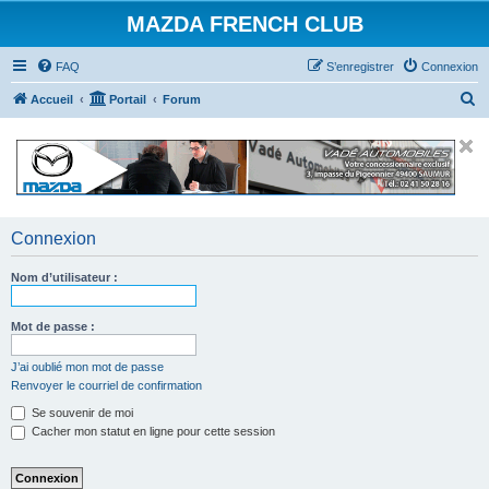
MAZDA FRENCH CLUB
FAQ
S’enregistrer
Connexion
R
Accueil
Portail
Forum
e
c
h
e
r
Connexion
c
Nom d’utilisateur :
h
e
Mot de passe :
r
J’ai oublié mon mot de passe
Renvoyer le courriel de confirmation
Se souvenir de moi
Cacher mon statut en ligne pour cette session