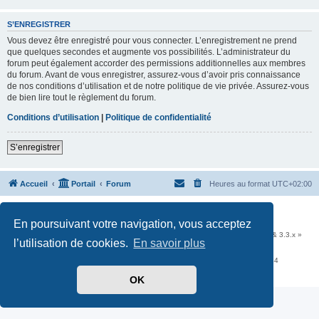
S’ENREGISTRER
Vous devez être enregistré pour vous connecter. L’enregistrement ne prend
que quelques secondes et augmente vos possibilités. L’administrateur du
forum peut également accorder des permissions additionnelles aux membres
du forum. Avant de vous enregistrer, assurez-vous d’avoir pris connaissance
de nos conditions d’utilisation et de notre politique de vie privée. Assurez-vous
de bien lire tout le règlement du forum.
Conditions d’utilisation
|
Politique de confidentialité
S’enregistrer
Accueil
Portail
Forum
Heures au format
UTC+02:00
Développé par
phpBB
® Forum Software © phpBB Limited
En poursuivant votre navigation, vous acceptez
Traduit par
phpBB-fr.com
Communauté EzCom
: « Traductions d'extensions & styles pour phpBB 3.2.x & 3.3.x »
l’utilisation de cookies.
En savoir plus
Forum hébergé par les services d’
Infomaniak Network SA
Avenue de la Praille, 26 - 1227 Carouge - Suisse - tél +41 22 820 35 44
Confidentialité
|
Conditions
OK