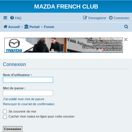
MAZDA FRENCH CLUB
FAQ
S’enregistrer
Connexion
R
Accueil
Portail
Forum
e
c
h
e
r
Connexion
c
Nom d’utilisateur :
h
e
Mot de passe :
r
J’ai oublié mon mot de passe
Renvoyer le courriel de confirmation
Se souvenir de moi
Cacher mon statut en ligne pour cette session