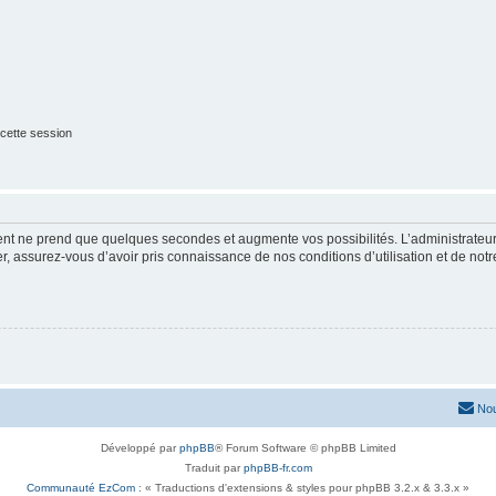
cette session
ment ne prend que quelques secondes et augmente vos possibilités. L’administrate
 assurez-vous d’avoir pris connaissance de nos conditions d’utilisation et de notre 
Nou
Développé par
phpBB
® Forum Software © phpBB Limited
Traduit par
phpBB-fr.com
Communauté EzCom
: « Traductions d'extensions & styles pour phpBB 3.2.x & 3.3.x »