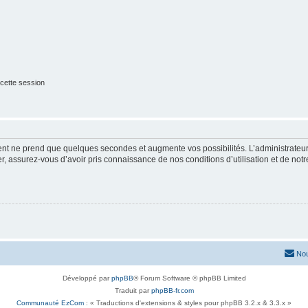
cette session
ment ne prend que quelques secondes et augmente vos possibilités. L’administrate
 assurez-vous d’avoir pris connaissance de nos conditions d’utilisation et de notre 
Nou
Développé par
phpBB
® Forum Software © phpBB Limited
Traduit par
phpBB-fr.com
Communauté EzCom
: « Traductions d'extensions & styles pour phpBB 3.2.x & 3.3.x »