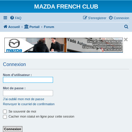
MAZDA FRENCH CLUB
FAQ
S’enregistrer
Connexion
R
Accueil
Portail
Forum
e
c
h
e
r
Connexion
c
Nom d’utilisateur :
h
e
Mot de passe :
r
J’ai oublié mon mot de passe
Renvoyer le courriel de confirmation
Se souvenir de moi
Cacher mon statut en ligne pour cette session