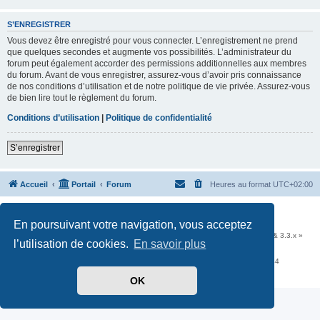
S’ENREGISTRER
Vous devez être enregistré pour vous connecter. L’enregistrement ne prend
que quelques secondes et augmente vos possibilités. L’administrateur du
forum peut également accorder des permissions additionnelles aux membres
du forum. Avant de vous enregistrer, assurez-vous d’avoir pris connaissance
de nos conditions d’utilisation et de notre politique de vie privée. Assurez-vous
de bien lire tout le règlement du forum.
Conditions d’utilisation
|
Politique de confidentialité
S’enregistrer
Accueil
Portail
Forum
Heures au format
UTC+02:00
Développé par
phpBB
® Forum Software © phpBB Limited
En poursuivant votre navigation, vous acceptez
Traduit par
phpBB-fr.com
Communauté EzCom
: « Traductions d'extensions & styles pour phpBB 3.2.x & 3.3.x »
l’utilisation de cookies.
En savoir plus
Forum hébergé par les services d’
Infomaniak Network SA
Avenue de la Praille, 26 - 1227 Carouge - Suisse - tél +41 22 820 35 44
Confidentialité
|
Conditions
OK