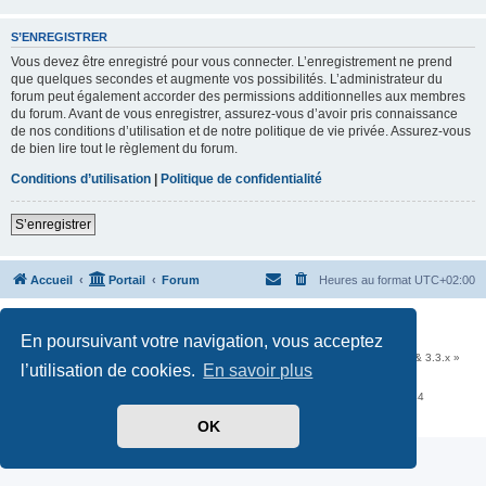
S’ENREGISTRER
Vous devez être enregistré pour vous connecter. L’enregistrement ne prend
que quelques secondes et augmente vos possibilités. L’administrateur du
forum peut également accorder des permissions additionnelles aux membres
du forum. Avant de vous enregistrer, assurez-vous d’avoir pris connaissance
de nos conditions d’utilisation et de notre politique de vie privée. Assurez-vous
de bien lire tout le règlement du forum.
Conditions d’utilisation
|
Politique de confidentialité
S’enregistrer
Accueil
Portail
Forum
Heures au format
UTC+02:00
Développé par
phpBB
® Forum Software © phpBB Limited
En poursuivant votre navigation, vous acceptez
Traduit par
phpBB-fr.com
Communauté EzCom
: « Traductions d'extensions & styles pour phpBB 3.2.x & 3.3.x »
l’utilisation de cookies.
En savoir plus
Forum hébergé par les services d’
Infomaniak Network SA
Avenue de la Praille, 26 - 1227 Carouge - Suisse - tél +41 22 820 35 44
Confidentialité
|
Conditions
OK