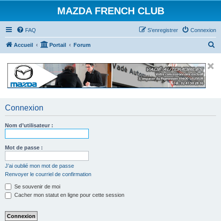
MAZDA FRENCH CLUB
FAQ
S’enregistrer
Connexion
R
Accueil
Portail
Forum
e
c
h
e
r
Connexion
c
Nom d’utilisateur :
h
e
Mot de passe :
r
J’ai oublié mon mot de passe
Renvoyer le courriel de confirmation
Se souvenir de moi
Cacher mon statut en ligne pour cette session