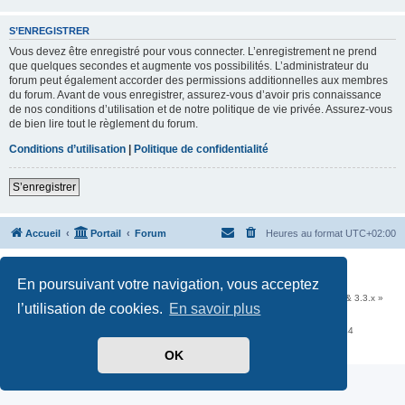
S’ENREGISTRER
Vous devez être enregistré pour vous connecter. L’enregistrement ne prend
que quelques secondes et augmente vos possibilités. L’administrateur du
forum peut également accorder des permissions additionnelles aux membres
du forum. Avant de vous enregistrer, assurez-vous d’avoir pris connaissance
de nos conditions d’utilisation et de notre politique de vie privée. Assurez-vous
de bien lire tout le règlement du forum.
Conditions d’utilisation
|
Politique de confidentialité
S’enregistrer
Accueil
Portail
Forum
Heures au format
UTC+02:00
Développé par
phpBB
® Forum Software © phpBB Limited
En poursuivant votre navigation, vous acceptez
Traduit par
phpBB-fr.com
Communauté EzCom
: « Traductions d'extensions & styles pour phpBB 3.2.x & 3.3.x »
l’utilisation de cookies.
En savoir plus
Forum hébergé par les services d’
Infomaniak Network SA
Avenue de la Praille, 26 - 1227 Carouge - Suisse - tél +41 22 820 35 44
Confidentialité
|
Conditions
OK