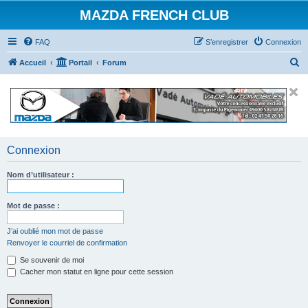
MAZDA FRENCH CLUB
FAQ
S’enregistrer
Connexion
R
Accueil
Portail
Forum
e
c
h
e
r
Connexion
c
Nom d’utilisateur :
h
e
Mot de passe :
r
J’ai oublié mon mot de passe
Renvoyer le courriel de confirmation
Se souvenir de moi
Cacher mon statut en ligne pour cette session