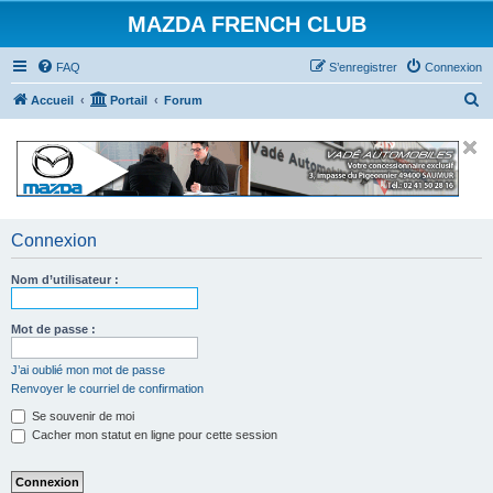
MAZDA FRENCH CLUB
FAQ
S’enregistrer
Connexion
R
Accueil
Portail
Forum
e
c
h
e
r
Connexion
c
Nom d’utilisateur :
h
e
Mot de passe :
r
J’ai oublié mon mot de passe
Renvoyer le courriel de confirmation
Se souvenir de moi
Cacher mon statut en ligne pour cette session