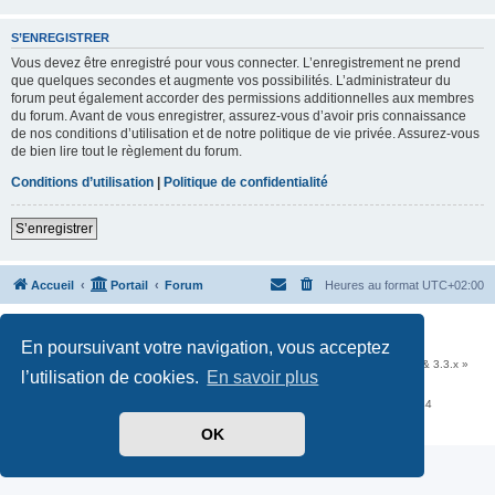
S’ENREGISTRER
Vous devez être enregistré pour vous connecter. L’enregistrement ne prend
que quelques secondes et augmente vos possibilités. L’administrateur du
forum peut également accorder des permissions additionnelles aux membres
du forum. Avant de vous enregistrer, assurez-vous d’avoir pris connaissance
de nos conditions d’utilisation et de notre politique de vie privée. Assurez-vous
de bien lire tout le règlement du forum.
Conditions d’utilisation
|
Politique de confidentialité
S’enregistrer
Accueil
Portail
Forum
Heures au format
UTC+02:00
Développé par
phpBB
® Forum Software © phpBB Limited
En poursuivant votre navigation, vous acceptez
Traduit par
phpBB-fr.com
Communauté EzCom
: « Traductions d'extensions & styles pour phpBB 3.2.x & 3.3.x »
l’utilisation de cookies.
En savoir plus
Forum hébergé par les services d’
Infomaniak Network SA
Avenue de la Praille, 26 - 1227 Carouge - Suisse - tél +41 22 820 35 44
Confidentialité
|
Conditions
OK