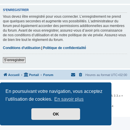
S’ENREGISTRER
Vous devez être enregistré pour vous connecter. L’enregistrement ne prend
que quelques secondes et augmente vos possibilités. L’administrateur du
forum peut également accorder des permissions additionnelles aux membres
du forum. Avant de vous enregistrer, assurez-vous d’avoir pris connaissance
de nos conditions d’utilisation et de notre politique de vie privée. Assurez-vous
de bien lire tout le règlement du forum.
Conditions d’utilisation
|
Politique de confidentialité
S’enregistrer
Accueil
Portail
Forum
Heures au format
UTC+02:00
Développé par
phpBB
® Forum Software © phpBB Limited
En poursuivant votre navigation, vous acceptez
Traduit par
phpBB-fr.com
Communauté EzCom
: « Traductions d'extensions & styles pour phpBB 3.2.x & 3.3.x »
l’utilisation de cookies.
En savoir plus
Forum hébergé par les services d’
Infomaniak Network SA
Avenue de la Praille, 26 - 1227 Carouge - Suisse - tél +41 22 820 35 44
Confidentialité
|
Conditions
OK