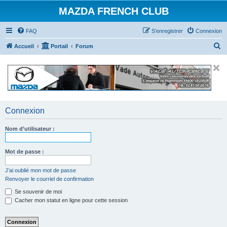
MAZDA FRENCH CLUB
FAQ
S’enregistrer
Connexion
R
Accueil
Portail
Forum
e
c
h
e
r
Connexion
c
Nom d’utilisateur :
h
e
Mot de passe :
r
J’ai oublié mon mot de passe
Renvoyer le courriel de confirmation
Se souvenir de moi
Cacher mon statut en ligne pour cette session