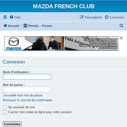
MAZDA FRENCH CLUB
FAQ
S’enregistrer
Connexion
R
Accueil
Portail
Forum
e
c
h
e
r
Connexion
c
Nom d’utilisateur :
h
e
Mot de passe :
r
J’ai oublié mon mot de passe
Renvoyer le courriel de confirmation
Se souvenir de moi
Cacher mon statut en ligne pour cette session