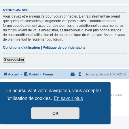
S’ENREGISTRER
Vous devez être enregistré pour vous connecter. L’enregistrement ne prend
que quelques secondes et augmente vos possibilités. L’administrateur du
forum peut également accorder des permissions additionnelles aux membres
du forum. Avant de vous enregistrer, assurez-vous d’avoir pris connaissance
de nos conditions d’utilisation et de notre politique de vie privée. Assurez-vous
de bien lire tout le règlement du forum.
Conditions d’utilisation
|
Politique de confidentialité
S’enregistrer
Accueil
Portail
Forum
Heures au format
UTC+02:00
Développé par
phpBB
® Forum Software © phpBB Limited
En poursuivant votre navigation, vous acceptez
Traduit par
phpBB-fr.com
Communauté EzCom
: « Traductions d'extensions & styles pour phpBB 3.2.x & 3.3.x »
l’utilisation de cookies.
En savoir plus
Forum hébergé par les services d’
Infomaniak Network SA
Avenue de la Praille, 26 - 1227 Carouge - Suisse - tél +41 22 820 35 44
Confidentialité
|
Conditions
OK