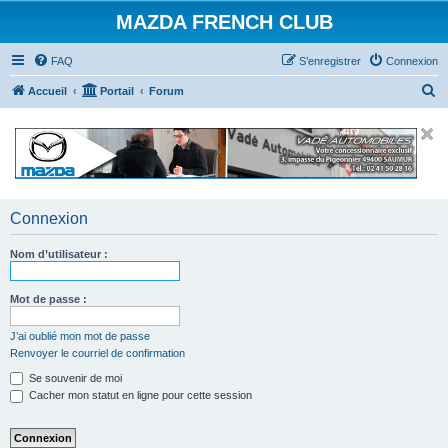
MAZDA FRENCH CLUB
FAQ
S’enregistrer
Connexion
R
Accueil
Portail
Forum
e
c
h
e
r
Connexion
c
Nom d’utilisateur :
h
e
Mot de passe :
r
J’ai oublié mon mot de passe
Renvoyer le courriel de confirmation
Se souvenir de moi
Cacher mon statut en ligne pour cette session