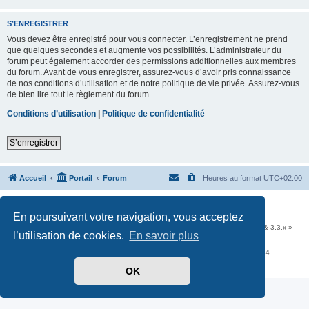
S’ENREGISTRER
Vous devez être enregistré pour vous connecter. L’enregistrement ne prend
que quelques secondes et augmente vos possibilités. L’administrateur du
forum peut également accorder des permissions additionnelles aux membres
du forum. Avant de vous enregistrer, assurez-vous d’avoir pris connaissance
de nos conditions d’utilisation et de notre politique de vie privée. Assurez-vous
de bien lire tout le règlement du forum.
Conditions d’utilisation
|
Politique de confidentialité
S’enregistrer
Accueil
Portail
Forum
Heures au format
UTC+02:00
Développé par
phpBB
® Forum Software © phpBB Limited
En poursuivant votre navigation, vous acceptez
Traduit par
phpBB-fr.com
Communauté EzCom
: « Traductions d'extensions & styles pour phpBB 3.2.x & 3.3.x »
l’utilisation de cookies.
En savoir plus
Forum hébergé par les services d’
Infomaniak Network SA
Avenue de la Praille, 26 - 1227 Carouge - Suisse - tél +41 22 820 35 44
Confidentialité
|
Conditions
OK