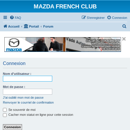
MAZDA FRENCH CLUB
FAQ
S’enregistrer
Connexion
R
Accueil
Portail
Forum
e
c
h
e
r
Connexion
c
Nom d’utilisateur :
h
e
Mot de passe :
r
J’ai oublié mon mot de passe
Renvoyer le courriel de confirmation
Se souvenir de moi
Cacher mon statut en ligne pour cette session