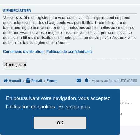
S’ENREGISTRER
Vous devez être enregistré pour vous connecter. L’enregistrement ne prend
que quelques secondes et augmente vos possibilités. L’administrateur du
forum peut également accorder des permissions additionnelles aux membres
du forum. Avant de vous enregistrer, assurez-vous d’avoir pris connaissance
de nos conditions d’utilisation et de notre politique de vie privée. Assurez-vous
de bien lire tout le règlement du forum.
Conditions d’utilisation
|
Politique de confidentialité
S’enregistrer
Accueil
Portail
Forum
Heures au format
UTC+02:00
Développé par
phpBB
® Forum Software © phpBB Limited
En poursuivant votre navigation, vous acceptez
Traduit par
phpBB-fr.com
Communauté EzCom
: « Traductions d'extensions & styles pour phpBB 3.2.x & 3.3.x »
l’utilisation de cookies.
En savoir plus
Forum hébergé par les services d’
Infomaniak Network SA
Avenue de la Praille, 26 - 1227 Carouge - Suisse - tél +41 22 820 35 44
Confidentialité
|
Conditions
OK