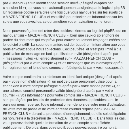
par « user-id ») et un identifiant de session invité (désigné ci-après par
« session-id »), qui vous sont automatiquement assignés par le logiciel phpBB.
Un troisième cookie sera créé une fois que vous naviguerez sur les sujets de
« MAZDA FRENCH CLUB » et est utilisé pour stocker les informations sur les
sujets que vous avez lus, ce qui améliore votre navigation sur le forum.
Nous pouvons également créer des cookies externes au logiciel phpBB tout en
naviguant sur « MAZDA FRENCH CLUB », bien que ceux-ci soient hors de
portée du document qui est prévu pour couvrir seulement les pages créées par
le logiciel phpBB. La seconde manière est de récupérer l’information que vous
nous envoyez et que nous collectons. Ceci peut être, et n’est pas limité à : la
publication de message en tant qu’utilisateur invité (désignée ci-après par
« messages invités »), l’enregistrement sur « MAZDA FRENCH CLUB »
(désignée ici par « votre compte ») et les messages que vous envoyez après
l’enregistrement et lors d’une connexion (désignés ici par « vos messages »).
Votre compte contiendra au minimum un identifiant unique (désigné ci-après
par « votre nom d’utilisateur »), un mot de passe personnel utilisé pour la
connexion à votre compte (désigné ci-après par « votre mot de passe »), et
une adresse courriel personnelle valide (désignée ci-après par « votre
courriel »). Vos informations pour votre compte sur « MAZDA FRENCH CLUB »
sont protégées par les lois de protection des données applicables dans le
pays qui nous héberge. Toute information en-dehors de votre nom d’utilisateur,
de votre mot de passe et de votre adresse courriel requise par « MAZDA
FRENCH CLUB » durant la procédure d’enregistrement, qu’elle soit obligatoire
ou non, reste à la discrétion de « MAZDA FRENCH CLUB ». Dans tous les cas,
vous pouvez choisir quelle information de votre compte sera affichée
publiquement. De plus, dans votre profil, vous pouvez souscrire ou non à