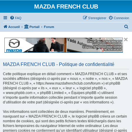
MAZDA FRENCH CLUB
FAQ
S’enregistrer
Connexion
R
Accueil
Portail
Forum
e
c
h
e
r
MAZDA FRENCH CLUB - Politique de confidentialité
c
Cette politique explique en détail comment « MAZDA FRENCH CLUB » et ses
h
sociétés affiliées (désignés ci-après par « nous », « notre », « nos », « MAZDA
FRENCH CLUB », « https://www.mazdafrenchclub.com/forum ») et phpBB
e
(désigné ci-après par « ils », « eux », « leur », « logiciel phpBB »,
r
« www.phpbb.com », « phpBB Limited », « Équipes phpBB ») utilisent
n’importe quelle information collectée pendant n’importe quelle session
d’utilisation de votre part (désignée ci-après par « vos informations »).
Vos informations sont collectées de deux manières. Premièrement, en
naviguant sur « MAZDA FRENCH CLUB », le logiciel phpBB créera un certain
nombre de cookies, qui sont des petits fichiers textes téléchargés dans les
fichiers temporaires du navigateur Internet de votre ordinateur. Les deux
premiers cookies ne contiennent qu’un identifiant utilisateur (désigné ci-après