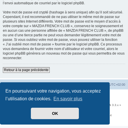
l’envoi automatique de courriel par le logiciel phpBB.
Votre mot de passe est crypté (hashage à sens unique) afin qu’il soit sécurisé.
Cependant, il est recommandé de ne pas utiliser le même mot de passe sur
plusieurs sites Internet différents. Votre mot de passe est le moyen d’accès à
votre compte sur « MAZDA FRENCH CLUB », conservez-le soigneusement et
en aucun cas une personne affiliée de « MAZDA FRENCH CLUB », de phpBB
ou une d’une tierce partie ne peut vous demander légitimement votre mot de
passe. Si vous oubliez votre mot de passe, vous pouvez utiliser la fonction
« J’ai oublié mon mot de passe » fournie par le logiciel phpBB. Ce processus
vous demandera de fournir votre nom d’utilisateur et votre courriel, alors le
logiciel phpBB générera un nouveau mot de passe qui vous permettra de vous
reconnecter.
Retour à la page précédente
Accueil
Portail
Forum
Heures au format
UTC+02:00
En poursuivant votre navigation, vous acceptez
Développé par
phpBB
® Forum Software © phpBB Limited
l’utilisation de cookies.
En savoir plus
Traduit par
phpBB-fr.com
Communauté EzCom
: « Traductions d'extensions & styles pour phpBB 3.2.x & 3.3.x »
Forum hébergé par les services d’
Infomaniak Network SA
OK
Avenue de la Praille, 26 - 1227 Carouge - Suisse - tél +41 22 820 35 44
Confidentialité
|
Conditions