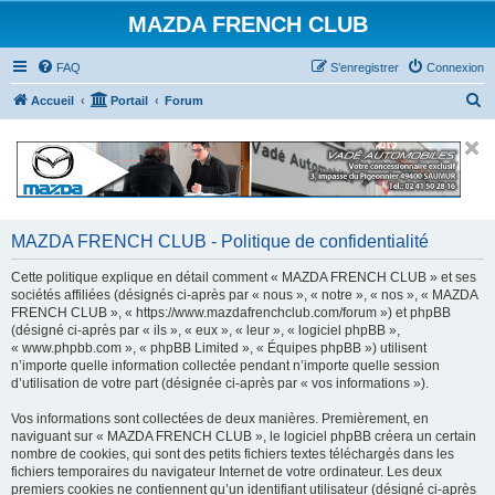
MAZDA FRENCH CLUB
FAQ
S’enregistrer
Connexion
R
Accueil
Portail
Forum
e
c
h
e
r
MAZDA FRENCH CLUB - Politique de confidentialité
c
Cette politique explique en détail comment « MAZDA FRENCH CLUB » et ses
h
sociétés affiliées (désignés ci-après par « nous », « notre », « nos », « MAZDA
FRENCH CLUB », « https://www.mazdafrenchclub.com/forum ») et phpBB
e
(désigné ci-après par « ils », « eux », « leur », « logiciel phpBB »,
r
« www.phpbb.com », « phpBB Limited », « Équipes phpBB ») utilisent
n’importe quelle information collectée pendant n’importe quelle session
d’utilisation de votre part (désignée ci-après par « vos informations »).
Vos informations sont collectées de deux manières. Premièrement, en
naviguant sur « MAZDA FRENCH CLUB », le logiciel phpBB créera un certain
nombre de cookies, qui sont des petits fichiers textes téléchargés dans les
fichiers temporaires du navigateur Internet de votre ordinateur. Les deux
premiers cookies ne contiennent qu’un identifiant utilisateur (désigné ci-après