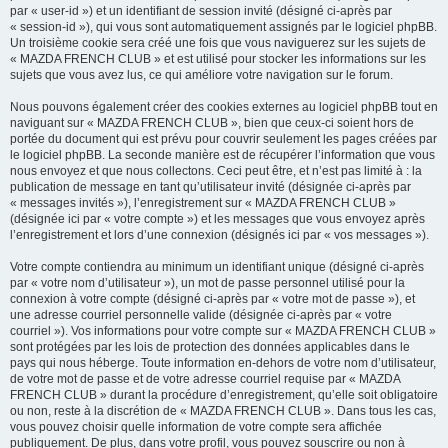
par « user-id ») et un identifiant de session invité (désigné ci-après par
« session-id »), qui vous sont automatiquement assignés par le logiciel phpBB.
Un troisième cookie sera créé une fois que vous naviguerez sur les sujets de
« MAZDA FRENCH CLUB » et est utilisé pour stocker les informations sur les
sujets que vous avez lus, ce qui améliore votre navigation sur le forum.
Nous pouvons également créer des cookies externes au logiciel phpBB tout en
naviguant sur « MAZDA FRENCH CLUB », bien que ceux-ci soient hors de
portée du document qui est prévu pour couvrir seulement les pages créées par
le logiciel phpBB. La seconde manière est de récupérer l’information que vous
nous envoyez et que nous collectons. Ceci peut être, et n’est pas limité à : la
publication de message en tant qu’utilisateur invité (désignée ci-après par
« messages invités »), l’enregistrement sur « MAZDA FRENCH CLUB »
(désignée ici par « votre compte ») et les messages que vous envoyez après
l’enregistrement et lors d’une connexion (désignés ici par « vos messages »).
Votre compte contiendra au minimum un identifiant unique (désigné ci-après
par « votre nom d’utilisateur »), un mot de passe personnel utilisé pour la
connexion à votre compte (désigné ci-après par « votre mot de passe »), et
une adresse courriel personnelle valide (désignée ci-après par « votre
courriel »). Vos informations pour votre compte sur « MAZDA FRENCH CLUB »
sont protégées par les lois de protection des données applicables dans le
pays qui nous héberge. Toute information en-dehors de votre nom d’utilisateur,
de votre mot de passe et de votre adresse courriel requise par « MAZDA
FRENCH CLUB » durant la procédure d’enregistrement, qu’elle soit obligatoire
ou non, reste à la discrétion de « MAZDA FRENCH CLUB ». Dans tous les cas,
vous pouvez choisir quelle information de votre compte sera affichée
publiquement. De plus, dans votre profil, vous pouvez souscrire ou non à