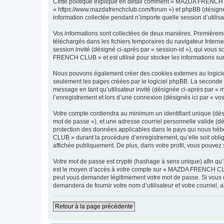
Cette politique explique en détail comment « MAZDA FRENCH C
« https://www.mazdafrenchclub.com/forum ») et phpBB (désigné c
information collectée pendant n’importe quelle session d’utilisa
Vos informations sont collectées de deux manières. Premièreme
téléchargés dans les fichiers temporaires du navigateur Internet
session invité (désigné ci-après par « session-id »), qui vous
FRENCH CLUB » et est utilisé pour stocker les informations sur 
Nous pouvons également créer des cookies externes au logici
seulement les pages créées par le logiciel phpBB. La seconde ma
message en tant qu’utilisateur invité (désignée ci-après par
l’enregistrement et lors d’une connexion (désignés ici par « v
Votre compte contiendra au minimum un identifiant unique (dési
mot de passe »), et une adresse courriel personnelle valide (
protection des données applicables dans le pays qui nous hébe
CLUB » durant la procédure d’enregistrement, qu’elle soit obl
affichée publiquement. De plus, dans votre profil, vous pouvez 
Votre mot de passe est crypté (hashage à sens unique) afin qu’i
est le moyen d’accès à votre compte sur « MAZDA FRENCH CLU
peut vous demander légitimement votre mot de passe. Si vous ou
demandera de fournir votre nom d’utilisateur et votre courriel
Retour à la page précédente