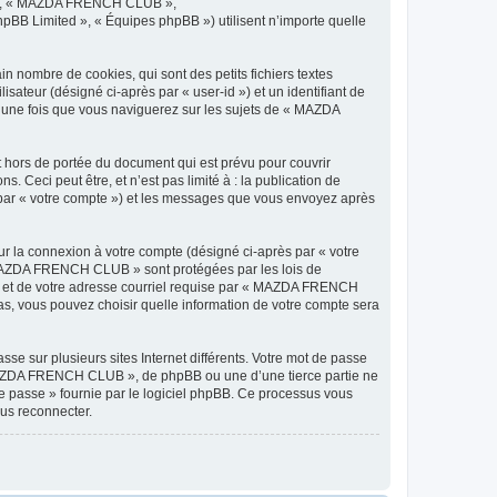
os », « MAZDA FRENCH CLUB »,
hpBB Limited », « Équipes phpBB ») utilisent n’importe quelle
nombre de cookies, qui sont des petits fichiers textes
isateur (désigné ci-après par « user-id ») et un identifiant de
é une fois que vous naviguerez sur les sujets de « MAZDA
hors de portée du document qui est prévu pour couvrir
Ceci peut être, et n’est pas limité à : la publication de
 par « votre compte ») et les messages que vous envoyez après
ur la connexion à votre compte (désigné ci-après par « votre
 « MAZDA FRENCH CLUB » sont protégées par les lois de
se et de votre adresse courriel requise par « MAZDA FRENCH
s, vous pouvez choisir quelle information de votre compte sera
se sur plusieurs sites Internet différents. Votre mot de passe
AZDA FRENCH CLUB », de phpBB ou une d’une tierce partie ne
e passe » fournie par le logiciel phpBB. Ce processus vous
ous reconnecter.