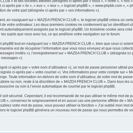
LUB » et ses sociétés affiliées (désignés ci-après par « nous », « notre », « n
i-après par « ils », « eux », « leur », « logiciel phpBB », « www.phpbb.com », « p
tion de votre part (désignée ci-après par « vos informations »).
nt, en naviguant sur « MAZDA FRENCH CLUB », le logiciel phpBB créera un certain 
 de votre ordinateur. Les deux premiers cookies ne contiennent qu’un identifiant util
 sont automatiquement assignés par le logiciel phpBB. Un troisième cookie sera cré
les sujets que vous avez lus, ce qui améliore votre navigation sur le forum.
el phpBB tout en naviguant sur « MAZDA FRENCH CLUB », bien que ceux-ci soient 
nière est de récupérer l’information que vous nous envoyez et que nous collectons. 
 « messages invités »), l’enregistrement sur « MAZDA FRENCH CLUB » (désignée ici
os messages »).
gné ci-après par « votre nom d’utilisateur »), un mot de passe personnel utilisé po
désignée ci-après par « votre courriel »). Vos informations pour votre compte sur
rge. Toute information en-dehors de votre nom d’utilisateur, de votre mot de pas
igatoire ou non, reste à la discrétion de « MAZDA FRENCH CLUB ». Dans tous les ca
souscrire ou non à l’envoi automatique de courriel par le logiciel phpBB.
l soit sécurisé. Cependant, il est recommandé de ne pas utiliser le même mot de pas
B », conservez-le soigneusement et en aucun cas une personne affiliée de « M
bliez votre mot de passe, vous pouvez utiliser la fonction « J’ai oublié mon mot d
, alors le logiciel phpBB générera un nouveau mot de passe qui vous permettra de v