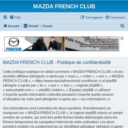
MAZDA FRENCH CLUB
FAQ
S’enregistrer
Connexion
R
Accueil
Portail
Forum
e
c
h
e
r
MAZDA FRENCH CLUB - Politique de confidentialité
c
Cette politique explique en détail comment « MAZDA FRENCH CLUB » et ses
h
sociétés affiliées (désignés ci-après par « nous », « notre », « nos », « MAZDA
FRENCH CLUB », « https://www.mazdafrenchclub.com/forum ») et phpBB
e
(désigné ci-après par « ils », « eux », « leur », « logiciel phpBB »,
r
« www.phpbb.com », « phpBB Limited », « Équipes phpBB ») utilisent
n’importe quelle information collectée pendant n’importe quelle session
d’utilisation de votre part (désignée ci-après par « vos informations »).
Vos informations sont collectées de deux manières. Premièrement, en
naviguant sur « MAZDA FRENCH CLUB », le logiciel phpBB créera un certain
nombre de cookies, qui sont des petits fichiers textes téléchargés dans les
fichiers temporaires du navigateur Internet de votre ordinateur. Les deux
premiers cookies ne contiennent qu’un identifiant utilisateur (désigné ci-après