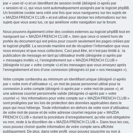
par « user-id ») et un identifiant de session invité (désigné ci-après par
« session-id »), qui vous sont automatiquement assignés par le logiciel phpBB.
Un troisième cookie sera créé une fois que vous naviguerez sur les sujets de
« MAZDA FRENCH CLUB » et est utilisé pour stocker les informations sur les
sujets que vous avez lus, ce qui améliore votre navigation sur le forum.
Nous pouvons également créer des cookies externes au logiciel phpBB tout en
naviguant sur « MAZDA FRENCH CLUB », bien que ceux-ci soient hors de
portée du document qui est prévu pour couvrir seulement les pages créées par
le logiciel phpBB. La seconde manière est de récupérer l’information que vous
nous envoyez et que nous collectons. Ceci peut être, et n’est pas limité à : la
publication de message en tant qu’utilisateur invité (désignée ci-après par
« messages invités »), l’enregistrement sur « MAZDA FRENCH CLUB »
(désignée ici par « votre compte ») et les messages que vous envoyez après
l’enregistrement et lors d’une connexion (désignés ici par « vos messages »).
Votre compte contiendra au minimum un identifiant unique (désigné ci-après
par « votre nom d’utilisateur »), un mot de passe personnel utilisé pour la
connexion à votre compte (désigné ci-après par « votre mot de passe »), et
une adresse courriel personnelle valide (désignée ci-après par « votre
courriel »). Vos informations pour votre compte sur « MAZDA FRENCH CLUB »
sont protégées par les lois de protection des données applicables dans le
pays qui nous héberge. Toute information en-dehors de votre nom d’utilisateur,
de votre mot de passe et de votre adresse courriel requise par « MAZDA
FRENCH CLUB » durant la procédure d’enregistrement, qu’elle soit obligatoire
ou non, reste à la discrétion de « MAZDA FRENCH CLUB ». Dans tous les cas,
vous pouvez choisir quelle information de votre compte sera affichée
publiquement. De plus, dans votre profil, vous pouvez souscrire ou non à