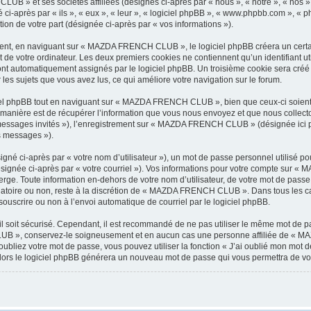
LUB » et ses sociétés affiliées (désignés ci-après par « nous », « notre », « n
i-après par « ils », « eux », « leur », « logiciel phpBB », « www.phpbb.com », « p
tion de votre part (désignée ci-après par « vos informations »).
nt, en naviguant sur « MAZDA FRENCH CLUB », le logiciel phpBB créera un certain 
 de votre ordinateur. Les deux premiers cookies ne contiennent qu’un identifiant util
 sont automatiquement assignés par le logiciel phpBB. Un troisième cookie sera cré
les sujets que vous avez lus, ce qui améliore votre navigation sur le forum.
el phpBB tout en naviguant sur « MAZDA FRENCH CLUB », bien que ceux-ci soient 
nière est de récupérer l’information que vous nous envoyez et que nous collectons. 
 « messages invités »), l’enregistrement sur « MAZDA FRENCH CLUB » (désignée ici
os messages »).
gné ci-après par « votre nom d’utilisateur »), un mot de passe personnel utilisé po
désignée ci-après par « votre courriel »). Vos informations pour votre compte sur
rge. Toute information en-dehors de votre nom d’utilisateur, de votre mot de pas
igatoire ou non, reste à la discrétion de « MAZDA FRENCH CLUB ». Dans tous les ca
souscrire ou non à l’envoi automatique de courriel par le logiciel phpBB.
l soit sécurisé. Cependant, il est recommandé de ne pas utiliser le même mot de pas
B », conservez-le soigneusement et en aucun cas une personne affiliée de « M
bliez votre mot de passe, vous pouvez utiliser la fonction « J’ai oublié mon mot d
, alors le logiciel phpBB générera un nouveau mot de passe qui vous permettra de v