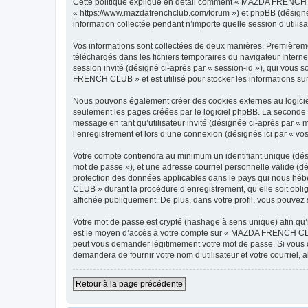
Cette politique explique en détail comment « MAZDA FRENCH C
« https://www.mazdafrenchclub.com/forum ») et phpBB (désigné c
information collectée pendant n’importe quelle session d’utilisa
Vos informations sont collectées de deux manières. Premièreme
téléchargés dans les fichiers temporaires du navigateur Internet
session invité (désigné ci-après par « session-id »), qui vous
FRENCH CLUB » et est utilisé pour stocker les informations sur 
Nous pouvons également créer des cookies externes au logici
seulement les pages créées par le logiciel phpBB. La seconde ma
message en tant qu’utilisateur invité (désignée ci-après par
l’enregistrement et lors d’une connexion (désignés ici par « v
Votre compte contiendra au minimum un identifiant unique (dési
mot de passe »), et une adresse courriel personnelle valide (
protection des données applicables dans le pays qui nous hébe
CLUB » durant la procédure d’enregistrement, qu’elle soit obl
affichée publiquement. De plus, dans votre profil, vous pouvez 
Votre mot de passe est crypté (hashage à sens unique) afin qu’i
est le moyen d’accès à votre compte sur « MAZDA FRENCH CLU
peut vous demander légitimement votre mot de passe. Si vous ou
demandera de fournir votre nom d’utilisateur et votre courriel
Retour à la page précédente