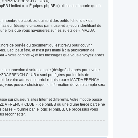
os », « MAZDA FRENCH CLUB »,
hpBB Limited », « Équipes phpBB ») utilisent n’importe quelle
nombre de cookies, qui sont des petits fichiers textes
isateur (désigné ci-après par « user-id ») et un identifiant de
é une fois que vous naviguerez sur les sujets de « MAZDA
hors de portée du document qui est prévu pour couvrir
Ceci peut être, et n’est pas limité à : la publication de
 par « votre compte ») et les messages que vous envoyez après
ur la connexion à votre compte (désigné ci-après par « votre
 « MAZDA FRENCH CLUB » sont protégées par les lois de
se et de votre adresse courriel requise par « MAZDA FRENCH
s, vous pouvez choisir quelle information de votre compte sera
se sur plusieurs sites Internet différents. Votre mot de passe
AZDA FRENCH CLUB », de phpBB ou une d’une tierce partie ne
e passe » fournie par le logiciel phpBB. Ce processus vous
ous reconnecter.