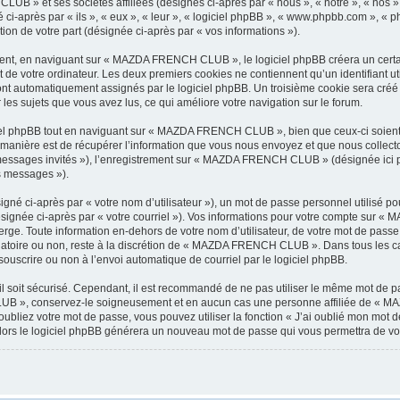
LUB » et ses sociétés affiliées (désignés ci-après par « nous », « notre », « n
i-après par « ils », « eux », « leur », « logiciel phpBB », « www.phpbb.com », « p
tion de votre part (désignée ci-après par « vos informations »).
nt, en naviguant sur « MAZDA FRENCH CLUB », le logiciel phpBB créera un certain 
 de votre ordinateur. Les deux premiers cookies ne contiennent qu’un identifiant util
 sont automatiquement assignés par le logiciel phpBB. Un troisième cookie sera cré
les sujets que vous avez lus, ce qui améliore votre navigation sur le forum.
el phpBB tout en naviguant sur « MAZDA FRENCH CLUB », bien que ceux-ci soient 
nière est de récupérer l’information que vous nous envoyez et que nous collectons. 
 « messages invités »), l’enregistrement sur « MAZDA FRENCH CLUB » (désignée ici
os messages »).
gné ci-après par « votre nom d’utilisateur »), un mot de passe personnel utilisé po
désignée ci-après par « votre courriel »). Vos informations pour votre compte sur
rge. Toute information en-dehors de votre nom d’utilisateur, de votre mot de pas
igatoire ou non, reste à la discrétion de « MAZDA FRENCH CLUB ». Dans tous les ca
souscrire ou non à l’envoi automatique de courriel par le logiciel phpBB.
l soit sécurisé. Cependant, il est recommandé de ne pas utiliser le même mot de pas
B », conservez-le soigneusement et en aucun cas une personne affiliée de « M
bliez votre mot de passe, vous pouvez utiliser la fonction « J’ai oublié mon mot d
, alors le logiciel phpBB générera un nouveau mot de passe qui vous permettra de v