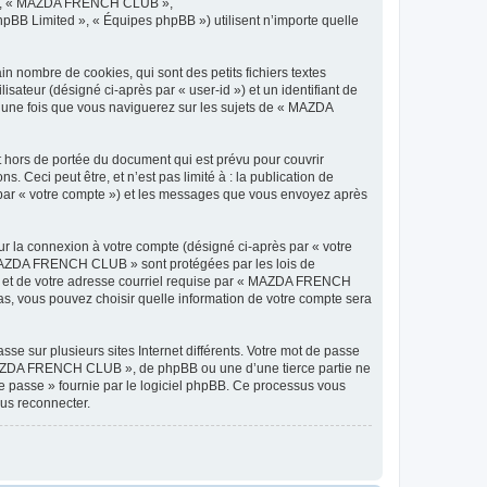
os », « MAZDA FRENCH CLUB »,
hpBB Limited », « Équipes phpBB ») utilisent n’importe quelle
nombre de cookies, qui sont des petits fichiers textes
isateur (désigné ci-après par « user-id ») et un identifiant de
é une fois que vous naviguerez sur les sujets de « MAZDA
hors de portée du document qui est prévu pour couvrir
Ceci peut être, et n’est pas limité à : la publication de
 par « votre compte ») et les messages que vous envoyez après
ur la connexion à votre compte (désigné ci-après par « votre
 « MAZDA FRENCH CLUB » sont protégées par les lois de
se et de votre adresse courriel requise par « MAZDA FRENCH
s, vous pouvez choisir quelle information de votre compte sera
se sur plusieurs sites Internet différents. Votre mot de passe
AZDA FRENCH CLUB », de phpBB ou une d’une tierce partie ne
e passe » fournie par le logiciel phpBB. Ce processus vous
ous reconnecter.