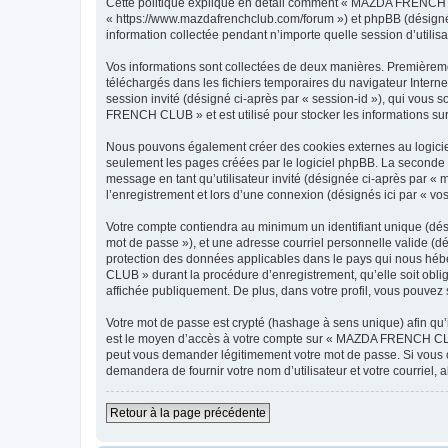
Cette politique explique en détail comment « MAZDA FRENCH C
« https://www.mazdafrenchclub.com/forum ») et phpBB (désigné c
information collectée pendant n’importe quelle session d’utilisa
Vos informations sont collectées de deux manières. Premièreme
téléchargés dans les fichiers temporaires du navigateur Internet
session invité (désigné ci-après par « session-id »), qui vous
FRENCH CLUB » et est utilisé pour stocker les informations sur 
Nous pouvons également créer des cookies externes au logici
seulement les pages créées par le logiciel phpBB. La seconde ma
message en tant qu’utilisateur invité (désignée ci-après par
l’enregistrement et lors d’une connexion (désignés ici par « v
Votre compte contiendra au minimum un identifiant unique (dési
mot de passe »), et une adresse courriel personnelle valide (
protection des données applicables dans le pays qui nous hébe
CLUB » durant la procédure d’enregistrement, qu’elle soit obl
affichée publiquement. De plus, dans votre profil, vous pouvez 
Votre mot de passe est crypté (hashage à sens unique) afin qu’i
est le moyen d’accès à votre compte sur « MAZDA FRENCH CLU
peut vous demander légitimement votre mot de passe. Si vous ou
demandera de fournir votre nom d’utilisateur et votre courriel
Retour à la page précédente