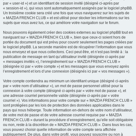
par « user-id ») et un identifiant de session invité (désigné ci-après par
« session-id »), qui vous sont automatiquement assignés par le logiciel phpBB.
Un troisième cookie sera créé une fois que vous naviguerez sur les sujets de
« MAZDA FRENCH CLUB » et est utilisé pour stocker les informations sur les
sujets que vous avez lus, ce qui améliore votre navigation sur le forum.
Nous pouvons également créer des cookies externes au logiciel phpBB tout en
naviguant sur « MAZDA FRENCH CLUB », bien que ceux-ci soient hors de
portée du document qui est prévu pour couvrir seulement les pages créées par
le logiciel phpBB. La seconde manière est de récupérer l’information que vous
nous envoyez et que nous collectons. Ceci peut être, et n’est pas limité à : la
publication de message en tant qu’utilisateur invité (désignée ci-après par
« messages invités »), l’enregistrement sur « MAZDA FRENCH CLUB »
(désignée ici par « votre compte ») et les messages que vous envoyez après
l’enregistrement et lors d’une connexion (désignés ici par « vos messages »).
Votre compte contiendra au minimum un identifiant unique (désigné ci-après
par « votre nom d’utilisateur »), un mot de passe personnel utilisé pour la
connexion à votre compte (désigné ci-après par « votre mot de passe »), et
une adresse courriel personnelle valide (désignée ci-après par « votre
courriel »). Vos informations pour votre compte sur « MAZDA FRENCH CLUB »
sont protégées par les lois de protection des données applicables dans le
pays qui nous héberge. Toute information en-dehors de votre nom d’utilisateur,
de votre mot de passe et de votre adresse courriel requise par « MAZDA
FRENCH CLUB » durant la procédure d’enregistrement, qu’elle soit obligatoire
ou non, reste à la discrétion de « MAZDA FRENCH CLUB ». Dans tous les cas,
vous pouvez choisir quelle information de votre compte sera affichée
publiquement. De plus, dans votre profil, vous pouvez souscrire ou non à