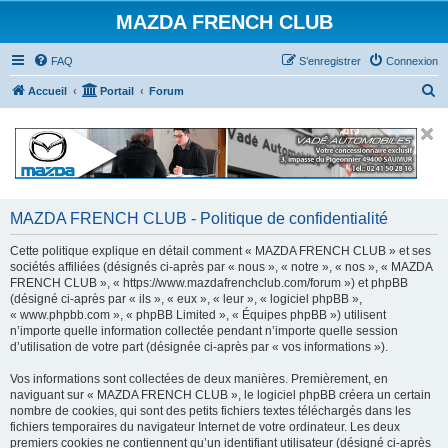
MAZDA FRENCH CLUB
FAQ
S’enregistrer
Connexion
R
Accueil
Portail
Forum
e
c
h
e
r
MAZDA FRENCH CLUB - Politique de confidentialité
c
Cette politique explique en détail comment « MAZDA FRENCH CLUB » et ses
h
sociétés affiliées (désignés ci-après par « nous », « notre », « nos », « MAZDA
FRENCH CLUB », « https://www.mazdafrenchclub.com/forum ») et phpBB
e
(désigné ci-après par « ils », « eux », « leur », « logiciel phpBB »,
r
« www.phpbb.com », « phpBB Limited », « Équipes phpBB ») utilisent
n’importe quelle information collectée pendant n’importe quelle session
d’utilisation de votre part (désignée ci-après par « vos informations »).
Vos informations sont collectées de deux manières. Premièrement, en
naviguant sur « MAZDA FRENCH CLUB », le logiciel phpBB créera un certain
nombre de cookies, qui sont des petits fichiers textes téléchargés dans les
fichiers temporaires du navigateur Internet de votre ordinateur. Les deux
premiers cookies ne contiennent qu’un identifiant utilisateur (désigné ci-après