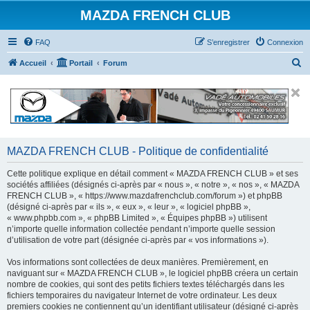
MAZDA FRENCH CLUB
FAQ
S’enregistrer
Connexion
R
Accueil
Portail
Forum
e
c
h
e
r
MAZDA FRENCH CLUB - Politique de confidentialité
c
Cette politique explique en détail comment « MAZDA FRENCH CLUB » et ses
h
sociétés affiliées (désignés ci-après par « nous », « notre », « nos », « MAZDA
FRENCH CLUB », « https://www.mazdafrenchclub.com/forum ») et phpBB
e
(désigné ci-après par « ils », « eux », « leur », « logiciel phpBB »,
r
« www.phpbb.com », « phpBB Limited », « Équipes phpBB ») utilisent
n’importe quelle information collectée pendant n’importe quelle session
d’utilisation de votre part (désignée ci-après par « vos informations »).
Vos informations sont collectées de deux manières. Premièrement, en
naviguant sur « MAZDA FRENCH CLUB », le logiciel phpBB créera un certain
nombre de cookies, qui sont des petits fichiers textes téléchargés dans les
fichiers temporaires du navigateur Internet de votre ordinateur. Les deux
premiers cookies ne contiennent qu’un identifiant utilisateur (désigné ci-après