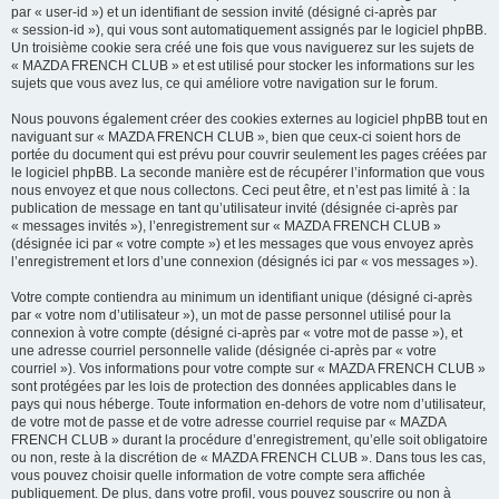
par « user-id ») et un identifiant de session invité (désigné ci-après par
« session-id »), qui vous sont automatiquement assignés par le logiciel phpBB.
Un troisième cookie sera créé une fois que vous naviguerez sur les sujets de
« MAZDA FRENCH CLUB » et est utilisé pour stocker les informations sur les
sujets que vous avez lus, ce qui améliore votre navigation sur le forum.
Nous pouvons également créer des cookies externes au logiciel phpBB tout en
naviguant sur « MAZDA FRENCH CLUB », bien que ceux-ci soient hors de
portée du document qui est prévu pour couvrir seulement les pages créées par
le logiciel phpBB. La seconde manière est de récupérer l’information que vous
nous envoyez et que nous collectons. Ceci peut être, et n’est pas limité à : la
publication de message en tant qu’utilisateur invité (désignée ci-après par
« messages invités »), l’enregistrement sur « MAZDA FRENCH CLUB »
(désignée ici par « votre compte ») et les messages que vous envoyez après
l’enregistrement et lors d’une connexion (désignés ici par « vos messages »).
Votre compte contiendra au minimum un identifiant unique (désigné ci-après
par « votre nom d’utilisateur »), un mot de passe personnel utilisé pour la
connexion à votre compte (désigné ci-après par « votre mot de passe »), et
une adresse courriel personnelle valide (désignée ci-après par « votre
courriel »). Vos informations pour votre compte sur « MAZDA FRENCH CLUB »
sont protégées par les lois de protection des données applicables dans le
pays qui nous héberge. Toute information en-dehors de votre nom d’utilisateur,
de votre mot de passe et de votre adresse courriel requise par « MAZDA
FRENCH CLUB » durant la procédure d’enregistrement, qu’elle soit obligatoire
ou non, reste à la discrétion de « MAZDA FRENCH CLUB ». Dans tous les cas,
vous pouvez choisir quelle information de votre compte sera affichée
publiquement. De plus, dans votre profil, vous pouvez souscrire ou non à