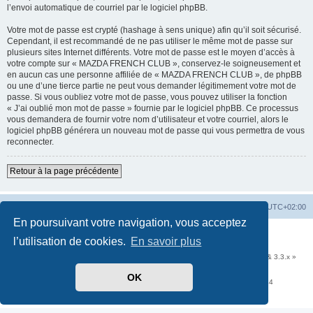
l’envoi automatique de courriel par le logiciel phpBB.
Votre mot de passe est crypté (hashage à sens unique) afin qu’il soit sécurisé.
Cependant, il est recommandé de ne pas utiliser le même mot de passe sur
plusieurs sites Internet différents. Votre mot de passe est le moyen d’accès à
votre compte sur « MAZDA FRENCH CLUB », conservez-le soigneusement et
en aucun cas une personne affiliée de « MAZDA FRENCH CLUB », de phpBB
ou une d’une tierce partie ne peut vous demander légitimement votre mot de
passe. Si vous oubliez votre mot de passe, vous pouvez utiliser la fonction
« J’ai oublié mon mot de passe » fournie par le logiciel phpBB. Ce processus
vous demandera de fournir votre nom d’utilisateur et votre courriel, alors le
logiciel phpBB générera un nouveau mot de passe qui vous permettra de vous
reconnecter.
Retour à la page précédente
Accueil
Portail
Forum
Heures au format
UTC+02:00
En poursuivant votre navigation, vous acceptez
Développé par
phpBB
® Forum Software © phpBB Limited
l’utilisation de cookies.
En savoir plus
Traduit par
phpBB-fr.com
Communauté EzCom
: « Traductions d'extensions & styles pour phpBB 3.2.x & 3.3.x »
Forum hébergé par les services d’
Infomaniak Network SA
OK
Avenue de la Praille, 26 - 1227 Carouge - Suisse - tél +41 22 820 35 44
Confidentialité
|
Conditions