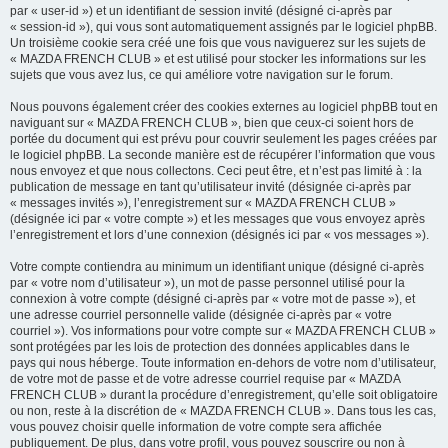
par « user-id ») et un identifiant de session invité (désigné ci-après par
« session-id »), qui vous sont automatiquement assignés par le logiciel phpBB.
Un troisième cookie sera créé une fois que vous naviguerez sur les sujets de
« MAZDA FRENCH CLUB » et est utilisé pour stocker les informations sur les
sujets que vous avez lus, ce qui améliore votre navigation sur le forum.
Nous pouvons également créer des cookies externes au logiciel phpBB tout en
naviguant sur « MAZDA FRENCH CLUB », bien que ceux-ci soient hors de
portée du document qui est prévu pour couvrir seulement les pages créées par
le logiciel phpBB. La seconde manière est de récupérer l’information que vous
nous envoyez et que nous collectons. Ceci peut être, et n’est pas limité à : la
publication de message en tant qu’utilisateur invité (désignée ci-après par
« messages invités »), l’enregistrement sur « MAZDA FRENCH CLUB »
(désignée ici par « votre compte ») et les messages que vous envoyez après
l’enregistrement et lors d’une connexion (désignés ici par « vos messages »).
Votre compte contiendra au minimum un identifiant unique (désigné ci-après
par « votre nom d’utilisateur »), un mot de passe personnel utilisé pour la
connexion à votre compte (désigné ci-après par « votre mot de passe »), et
une adresse courriel personnelle valide (désignée ci-après par « votre
courriel »). Vos informations pour votre compte sur « MAZDA FRENCH CLUB »
sont protégées par les lois de protection des données applicables dans le
pays qui nous héberge. Toute information en-dehors de votre nom d’utilisateur,
de votre mot de passe et de votre adresse courriel requise par « MAZDA
FRENCH CLUB » durant la procédure d’enregistrement, qu’elle soit obligatoire
ou non, reste à la discrétion de « MAZDA FRENCH CLUB ». Dans tous les cas,
vous pouvez choisir quelle information de votre compte sera affichée
publiquement. De plus, dans votre profil, vous pouvez souscrire ou non à