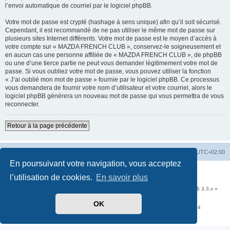
l’envoi automatique de courriel par le logiciel phpBB.
Votre mot de passe est crypté (hashage à sens unique) afin qu’il soit sécurisé.
Cependant, il est recommandé de ne pas utiliser le même mot de passe sur
plusieurs sites Internet différents. Votre mot de passe est le moyen d’accès à
votre compte sur « MAZDA FRENCH CLUB », conservez-le soigneusement et
en aucun cas une personne affiliée de « MAZDA FRENCH CLUB », de phpBB
ou une d’une tierce partie ne peut vous demander légitimement votre mot de
passe. Si vous oubliez votre mot de passe, vous pouvez utiliser la fonction
« J’ai oublié mon mot de passe » fournie par le logiciel phpBB. Ce processus
vous demandera de fournir votre nom d’utilisateur et votre courriel, alors le
logiciel phpBB générera un nouveau mot de passe qui vous permettra de vous
reconnecter.
Retour à la page précédente
Accueil
Portail
Forum
Heures au format
UTC+02:00
En poursuivant votre navigation, vous acceptez
Développé par
phpBB
® Forum Software © phpBB Limited
l’utilisation de cookies.
En savoir plus
Traduit par
phpBB-fr.com
Communauté EzCom
: « Traductions d'extensions & styles pour phpBB 3.2.x & 3.3.x »
Forum hébergé par les services d’
Infomaniak Network SA
OK
Avenue de la Praille, 26 - 1227 Carouge - Suisse - tél +41 22 820 35 44
Confidentialité
|
Conditions