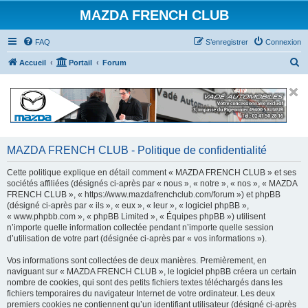
MAZDA FRENCH CLUB
FAQ
S’enregistrer
Connexion
R
Accueil
Portail
Forum
e
c
h
e
r
MAZDA FRENCH CLUB - Politique de confidentialité
c
Cette politique explique en détail comment « MAZDA FRENCH CLUB » et ses
h
sociétés affiliées (désignés ci-après par « nous », « notre », « nos », « MAZDA
FRENCH CLUB », « https://www.mazdafrenchclub.com/forum ») et phpBB
e
(désigné ci-après par « ils », « eux », « leur », « logiciel phpBB »,
r
« www.phpbb.com », « phpBB Limited », « Équipes phpBB ») utilisent
n’importe quelle information collectée pendant n’importe quelle session
d’utilisation de votre part (désignée ci-après par « vos informations »).
Vos informations sont collectées de deux manières. Premièrement, en
naviguant sur « MAZDA FRENCH CLUB », le logiciel phpBB créera un certain
nombre de cookies, qui sont des petits fichiers textes téléchargés dans les
fichiers temporaires du navigateur Internet de votre ordinateur. Les deux
premiers cookies ne contiennent qu’un identifiant utilisateur (désigné ci-après