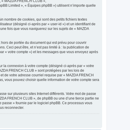
os », « MAZDA FRENCH CLUB »,
hpBB Limited », « Équipes phpBB ») utilisent n’importe quelle
nombre de cookies, qui sont des petits fichiers textes
isateur (désigné ci-après par « user-id ») et un identifiant de
é une fois que vous naviguerez sur les sujets de « MAZDA
hors de portée du document qui est prévu pour couvrir
Ceci peut être, et n’est pas limité à : la publication de
 par « votre compte ») et les messages que vous envoyez après
ur la connexion à votre compte (désigné ci-après par « votre
 « MAZDA FRENCH CLUB » sont protégées par les lois de
se et de votre adresse courriel requise par « MAZDA FRENCH
s, vous pouvez choisir quelle information de votre compte sera
se sur plusieurs sites Internet différents. Votre mot de passe
AZDA FRENCH CLUB », de phpBB ou une d’une tierce partie ne
e passe » fournie par le logiciel phpBB. Ce processus vous
ous reconnecter.