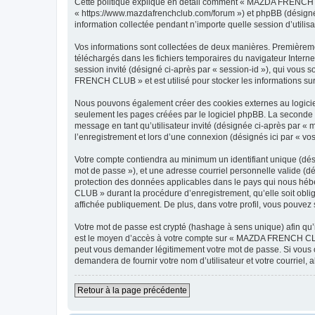
Cette politique explique en détail comment « MAZDA FRENCH C
« https://www.mazdafrenchclub.com/forum ») et phpBB (désigné c
information collectée pendant n’importe quelle session d’utilisa
Vos informations sont collectées de deux manières. Premièreme
téléchargés dans les fichiers temporaires du navigateur Internet
session invité (désigné ci-après par « session-id »), qui vous
FRENCH CLUB » et est utilisé pour stocker les informations sur 
Nous pouvons également créer des cookies externes au logici
seulement les pages créées par le logiciel phpBB. La seconde ma
message en tant qu’utilisateur invité (désignée ci-après par
l’enregistrement et lors d’une connexion (désignés ici par « v
Votre compte contiendra au minimum un identifiant unique (dési
mot de passe »), et une adresse courriel personnelle valide (
protection des données applicables dans le pays qui nous hébe
CLUB » durant la procédure d’enregistrement, qu’elle soit obl
affichée publiquement. De plus, dans votre profil, vous pouvez 
Votre mot de passe est crypté (hashage à sens unique) afin qu’i
est le moyen d’accès à votre compte sur « MAZDA FRENCH CLU
peut vous demander légitimement votre mot de passe. Si vous ou
demandera de fournir votre nom d’utilisateur et votre courriel
Retour à la page précédente