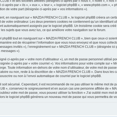
LUB » et ses sociétés affiliées (désignés ci-après par « nous », « notre », « n
i-après par « ils », « eux », « leur », « logiciel phpBB », « www.phpbb.com », « p
tion de votre part (désignée ci-après par « vos informations »).
nt, en naviguant sur « MAZDA FRENCH CLUB », le logiciel phpBB créera un certain 
 de votre ordinateur. Les deux premiers cookies ne contiennent qu’un identifiant util
 sont automatiquement assignés par le logiciel phpBB. Un troisième cookie sera cré
les sujets que vous avez lus, ce qui améliore votre navigation sur le forum.
el phpBB tout en naviguant sur « MAZDA FRENCH CLUB », bien que ceux-ci soient 
nière est de récupérer l’information que vous nous envoyez et que nous collectons. 
 « messages invités »), l’enregistrement sur « MAZDA FRENCH CLUB » (désignée ici
os messages »).
gné ci-après par « votre nom d’utilisateur »), un mot de passe personnel utilisé po
désignée ci-après par « votre courriel »). Vos informations pour votre compte sur
rge. Toute information en-dehors de votre nom d’utilisateur, de votre mot de pas
igatoire ou non, reste à la discrétion de « MAZDA FRENCH CLUB ». Dans tous les ca
souscrire ou non à l’envoi automatique de courriel par le logiciel phpBB.
l soit sécurisé. Cependant, il est recommandé de ne pas utiliser le même mot de pas
B », conservez-le soigneusement et en aucun cas une personne affiliée de « M
bliez votre mot de passe, vous pouvez utiliser la fonction « J’ai oublié mon mot d
, alors le logiciel phpBB générera un nouveau mot de passe qui vous permettra de v